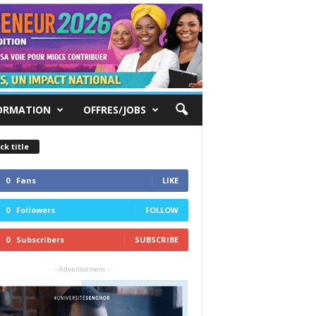
ORMATION
OFFRES/JOBS
ck title
0
Fans
LIKE
0
Followers
FOLLOW
0
Subscribers
SUBSCRIBE
- Advertisement -