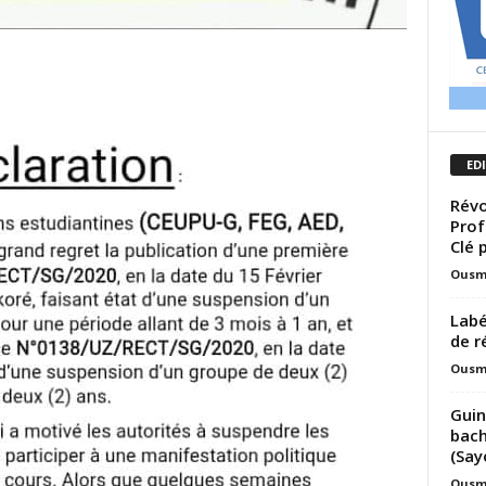
ED
Révo
Prof
Clé 
Ousm
Labé
de r
Ousm
Guin
bach
(Say
Ousm