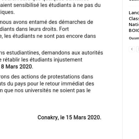
Lanc
Clas
Nati
BOIG
Ousm