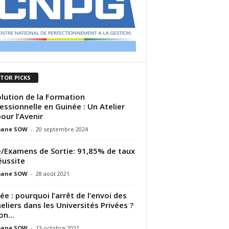
ITOR PICKS
lution de la Formation
essionnelle en Guinée : Un Atelier
pour l’Avenir
ane SOW
-
20 septembre 2024
/Examens de Sortie: 91,85% de taux
éussite
ane SOW
-
28 août 2021
ée : pourquoi l’arrêt de l’envoi des
eliers dans les Universités Privées ?
on...
ane SOW
-
13 octobre 2021