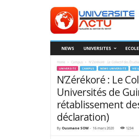
Universite
ACTU
NEWS
UNIVERSITES
ECOLE
Home
Campus
N’Zérékoré : Le Collectif des Étudi
UNIVERSITE
CAMPUS
NEWS UNIVERSITE
VIE 
N’Zérékoré : Le Col
Universités de Gui
rétablissement de
déclaration)
By
Ousmane SOW
-
16 mars 2020
1234