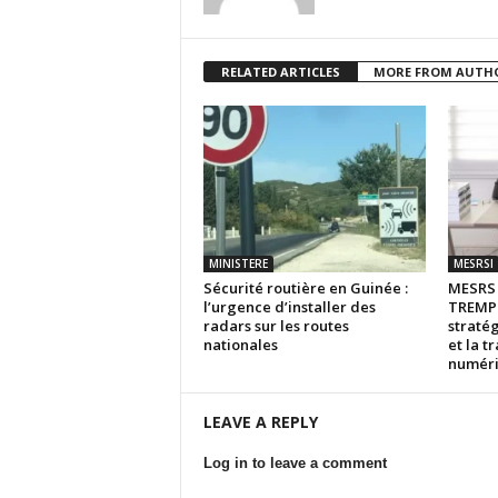
RELATED ARTICLES
MORE FROM AUTH
MINISTERE
MESRSI
Sécurité routière en Guinée :
MESR
l’urgence d’installer des
TREMPL
radars sur les routes
stratég
nationales
et la t
numér
LEAVE A REPLY
Log in to leave a comment