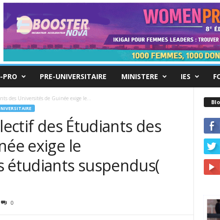
-PRO
PRE-UNIVERSITAIRE
MINISTERE
IES
F
ants des Universités de Guinée exige le...
Blo
UNIVERSITAIRE
lectif des Étudiants des
née exige le
s étudiants suspendus(
0