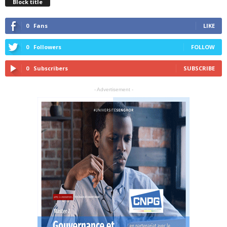
Block title
0
Fans
LIKE
0
Followers
FOLLOW
0
Subscribers
SUBSCRIBE
- Advertisement -