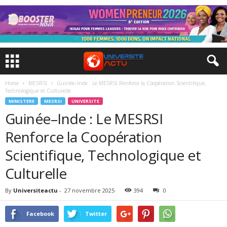
Home
MESRSI
Guinée–Inde : Le MESRSI Renforce la Coopération Scientifique,
Technologique et Culturelle
MINISTERE
MESRSI
UNIVERSITE
Guinée–Inde : Le MESRSI
Renforce la Coopération
Scientifique, Technologique et
Culturelle
By
Universiteactu
-
27 novembre 2025
394
0
Facebook
Twitter