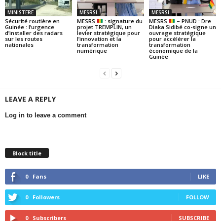
MINISTERE
MESRSI
MESRSI
Sécurité routière en
MESRS
: signature du
MESRS
– PNUD : Dre
Guinée : l’urgence
projet TREMPLIN, un
Diaka Sidibé co-signe un
d’installer des radars
levier stratégique pour
ouvrage stratégique
sur les routes
l’innovation et la
pour accélérer la
nationales
transformation
transformation
numérique
économique de la
Guinée
LEAVE A REPLY
Log in to leave a comment
Block title
0
Fans
LIKE
0
Followers
FOLLOW
0
Subscribers
SUBSCRIBE