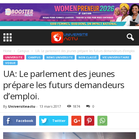
Home
Campus
UA: Le parlement des jeunes prépare les futurs demandeurs d’emploi.
UNIVERSITE
CAMPUS
NEWS UNIVERSITE
NON CLASSÉ
VIE UNIVERSITAIRE
VOGUE
UA: Le parlement des jeunes
prépare les futurs demandeurs
d’emploi.
By
Universiteactu
-
13 mars 2017
1874
0
Facebook
Twitter