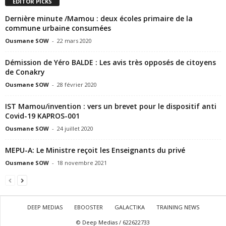
EDITOR PICKS
Dernière minute /Mamou : deux écoles primaire de la
commune urbaine consumées
Ousmane SOW
-
22 mars 2020
Démission de Yéro BALDE : Les avis très opposés de citoyens
de Conakry
Ousmane SOW
-
28 février 2020
IST Mamou/invention : vers un brevet pour le dispositif anti
Covid-19 KAPROS-001
Ousmane SOW
-
24 juillet 2020
MEPU-A: Le Ministre reçoit les Enseignants du privé
Ousmane SOW
-
18 novembre 2021
DEEP MEDIAS
EBOOSTER
GALACTIKA
TRAINING NEWS
© Deep Medias / 622622733