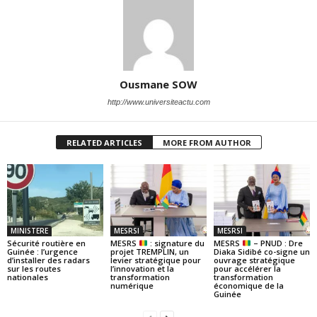
Ousmane SOW
http://www.universiteactu.com
RELATED ARTICLES
MORE FROM AUTHOR
MINISTERE
MESRSI
MESRSI
Sécurité routière en
MESRS
: signature du
MESRS
– PNUD : Dre
Guinée : l’urgence
projet TREMPLIN, un
Diaka Sidibé co-signe un
d’installer des radars
levier stratégique pour
ouvrage stratégique
sur les routes
l’innovation et la
pour accélérer la
nationales
transformation
transformation
numérique
économique de la
Guinée