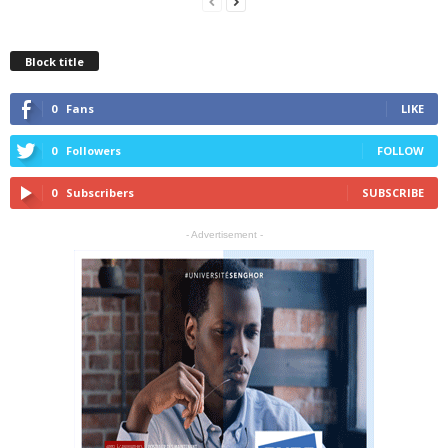
Block title
0
Fans
LIKE
0
Followers
FOLLOW
0
Subscribers
SUBSCRIBE
- Advertisement -