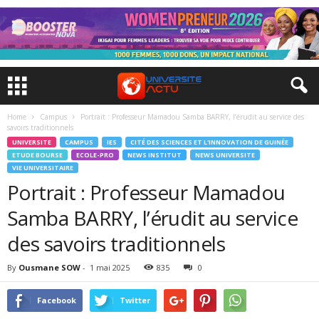
Home
Campus
Portrait : Professeur Mamadou Samba BARRY, l’érudit au service des
savoirs traditionnels
UNIVERSITE
CAMPUS
IES
CITÉ DES SCIENCES ET L'INNOVATION DE GUINÉE
ETUDE BOURSE
ECOLE-PRO
NEWS INSTITUT
NEWS UNIVERSITE
VIE UNIVERSITAIRE
Portrait : Professeur Mamadou
Samba BARRY, l’érudit au service
des savoirs traditionnels
By
Ousmane SOW
-
1 mai 2025
835
0
Facebook
Twitter