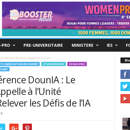
-PRO
PRE-UNIVERSITAIRE
MINISTERE
IES
F
e Premier Ministre Appelle à l’Unité...
Blo
 ET L'INNOVATION DE GUINÉE
ETUDE BOURSE
ECOLE-PRO
ITAIRE
érence DounIA : Le
ppelle à l’Unité
elever les Défis de l’IA
0
er