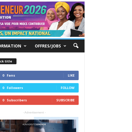
ORMATION
OFFRES/JOBS
ck title
0
Fans
LIKE
0
Followers
FOLLOW
0
Subscribers
SUBSCRIBE
- Advertisement -