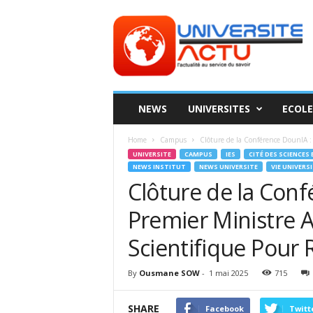
Universite
ACTU
NEWS
UNIVERSITES
ECOLE
Home
Campus
Clôture de la Conférence DounIA : L
UNIVERSITE
CAMPUS
IES
CITÉ DES SCIENCES
NEWS INSTITUT
NEWS UNIVERSITE
VIE UNIVERS
Clôture de la Conf
Premier Ministre A
Scientifique Pour R
By
Ousmane SOW
-
1 mai 2025
715
SHARE
Facebook
Twitt