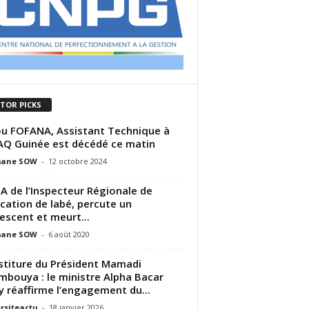
ITOR PICKS
u FOFANA, Assistant Technique à
AQ Guinée est décédé ce matin
ane SOW
-
12 octobre 2024
.A de l’Inspecteur Régionale de
ucation de labé, percute un
escent et meurt...
ane SOW
-
6 août 2020
stiture du Président Mamadi
bouya : le ministre Alpha Bacar
y réaffirme l’engagement du...
rsiteactu
-
18 janvier 2026