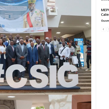
MEPU
Cale
Ousm