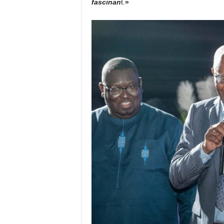
fascinan
t.
»