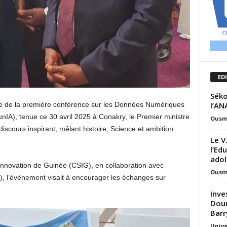
ED
Séko
l’AN
re de la première conférence sur les Données Numériques
(DounIA), tenue ce 30 avril 2025 à Conakry, le Premier ministre
Ousm
scours inspirant, mêlant histoire, Science et ambition
Le V
l’Ed
adol
’Innovation de Guinée (CSIG), en collaboration avec
Ousm
, l’événement visait à encourager les échanges sur
Inve
Doum
Barr
Unive