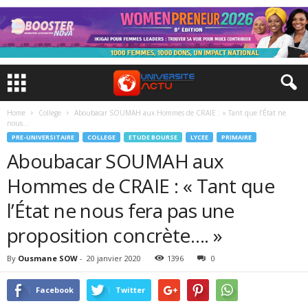
Home
College
Aboubacar SOUMAH aux Hommes de CRAIE : « Tant que l’État ne
nous...
PRE-UNIVERSITAIRE
COLLEGE
ETUDE BOURSE
LYCEE
PRIMAIRE
Aboubacar SOUMAH aux
Hommes de CRAIE : « Tant que
l’État ne nous fera pas une
proposition concrète…. »
By
Ousmane SOW
-
20 janvier 2020
1396
0
Facebook
Twitter