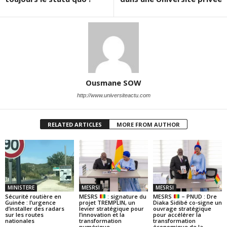
Ousmane SOW
http://www.universiteactu.com
RELATED ARTICLES
MORE FROM AUTHOR
MINISTERE
MESRSI
MESRSI
Sécurité routière en
MESRS
: signature du
MESRS
– PNUD : Dre
Guinée : l’urgence
projet TREMPLIN, un
Diaka Sidibé co-signe un
d’installer des radars
levier stratégique pour
ouvrage stratégique
sur les routes
l’innovation et la
pour accélérer la
nationales
transformation
transformation
numérique
économique de la