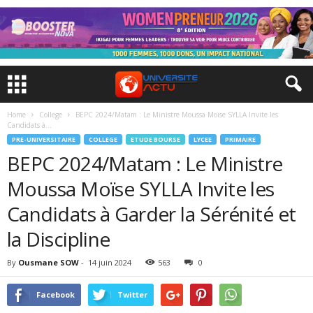
Home
College
BEPC 2024/Matam : Le Ministre Moussa Moïse SYLLA Invite les
Candidats à...
PRE-UNIVERSITAIRE
COLLEGE
ETUDE BOURSE
LYCEE
PRIMAIRE
BEPC 2024/Matam : Le Ministre
Moussa Moïse SYLLA Invite les
Candidats à Garder la Sérénité et
la Discipline
By
Ousmane SOW
-
14 juin 2024
563
0
Facebook
Twitter