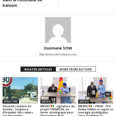
Kaloum
Ousmane SOW
http://www.universiteactu.com
RELATED ARTICLES
MORE FROM AUTHOR
MINISTERE
MESRSI
MESRSI
Sécurité routière en
MESRS
: signature du
MESRS
– PNUD : Dre
Guinée : l’urgence
projet TREMPLIN, un
Diaka Sidibé co-signe un
d’installer des radars
levier stratégique pour
ouvrage stratégique
sur les routes
l’innovation et la
pour accélérer la