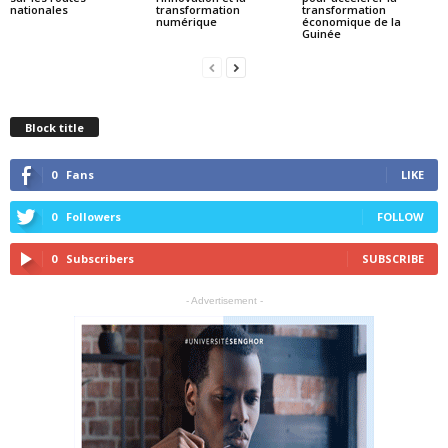
nationales
transformation
transformation
numérique
économique de la
Guinée
Block title
0
Fans
LIKE
0
Followers
FOLLOW
0
Subscribers
SUBSCRIBE
- Advertisement -