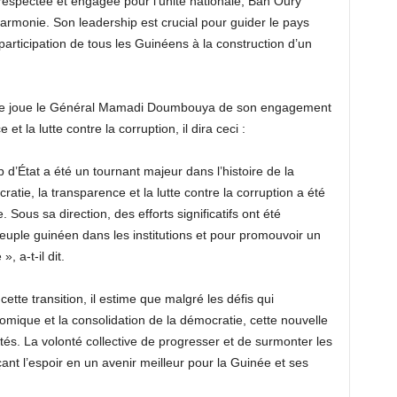
respectée et engagée pour l’unité nationale, Bah Oury
’harmonie. Son leadership est crucial pour guider le pays
participation de tous les Guinéens à la construction d’un
e que joue le Général Mamadi Doumbouya de son engagement
t la lutte contre la corruption, il dira ceci :
 d’État a été un tournant majeur dans l’histoire de la
ie, la transparence et la lutte contre la corruption a été
. Sous sa direction, des efforts significatifs ont été
euple guinéen dans les institutions et pour promouvoir un
, a-t-il dit.
ette transition, il estime que malgré les défis qui
nomique et la consolidation de la démocratie, cette nouvelle
és. La volonté collective de progresser et de surmonter les
çant l’espoir en un avenir meilleur pour la Guinée et ses