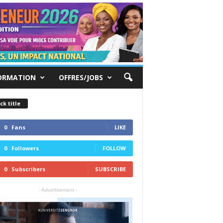
ORMATION
OFFRES/JOBS
ck title
0
Fans
LIKE
0
Followers
FOLLOW
0
Subscribers
SUBSCRIBE
- Advertisement -