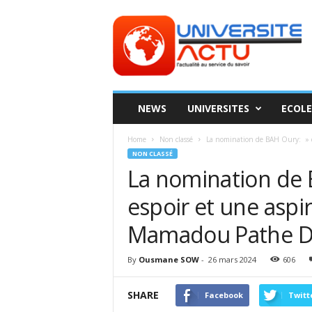
Universite
ACTU
NEWS
UNIVERSITES
ECOLE
Home
Non classé
La nomination de BAH Oury: » c’e
NON CLASSÉ
La nomination de B
espoir et une aspi
Mamadou Pathe D
By
Ousmane SOW
-
26 mars 2024
606
SHARE
Facebook
Twitt