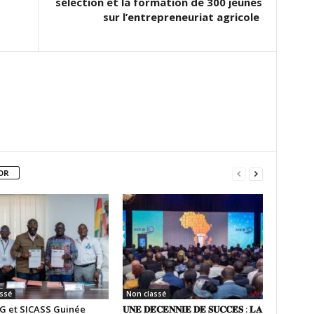
sélection et la formation de 300 jeunes
sur l’entrepreneuriat agricole
OR
ssé
Non classé
G et SICASS Guinée
𝐔𝐍𝐄 𝐃𝐄́𝐂𝐄𝐍𝐍𝐈𝐄 𝐃𝐄 𝐒𝐔𝐂𝐂𝐄̀𝐒 : 𝐋𝐀