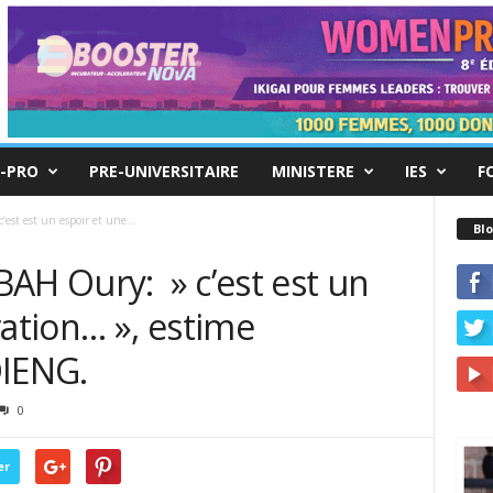
-PRO
PRE-UNIVERSITAIRE
MINISTERE
IES
F
st est un espoir et une...
Blo
AH Oury: » c’est est un
ration… », estime
IENG.
0
er