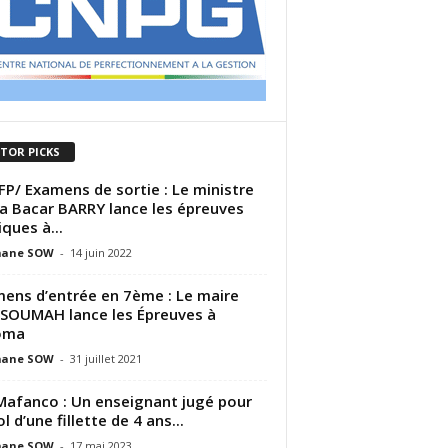
ITOR PICKS
P/ Examens de sortie : Le ministre
a Bacar BARRY lance les épreuves
iques à...
ane SOW
-
14 juin 2022
ens d’entrée en 7ème : Le maire
 SOUMAH lance les Épreuves à
oma
ane SOW
-
31 juillet 2021
Mafanco : Un enseignant jugé pour
ol d’une fillette de 4 ans...
ane SOW
-
17 mai 2023