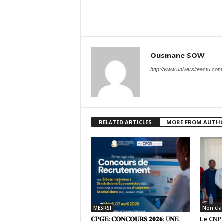
Ousmane SOW
http://www.universiteactu.com
RELATED ARTICLES
MORE FROM AUTH
MESRSI
Non cla
𝐂𝐏𝐆𝐄: 𝐂𝐎𝐍𝐂𝐎𝐔𝐑𝐒 𝟐𝟎𝟐𝟔: 𝐔𝐍𝐄
Le CNP