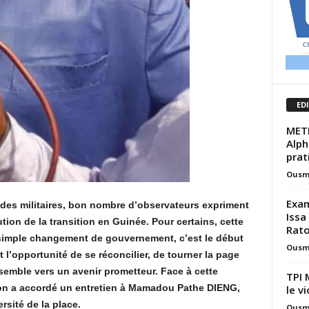
ED
METF
Alph
prat
Ousm
Exam
 des militaires, bon nombre d’observateurs expriment
Issa
ution de la transition en Guinée. Pour certains, cette
Rat
 simple changement de gouvernement, c’est le début
Ousm
l’opportunité de se réconcilier, de tourner la page
semble vers un avenir prometteur. Face à cette
TPI 
tion a accordé un entretien à Mamadou Pathe DIENG,
le vi
rsité de la place.
Ousm