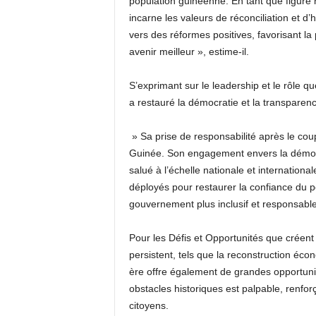
population guinéenne. En tant que figure 
incarne les valeurs de réconciliation et d
vers des réformes positives, favorisant la 
avenir meilleur », estime-il.
S’exprimant sur le leadership et le rôl
a restauré la démocratie et la transparence e
» Sa prise de responsabilité après le coup
Guinée. Son engagement envers la démocrat
salué à l’échelle nationale et internationale
déployés pour restaurer la confiance du p
gouvernement plus inclusif et responsable »
Pour les Défis et Opportunités que créent c
persistent, tels que la reconstruction éco
ère offre également de grandes opportunit
obstacles historiques est palpable, renfor
citoyens.