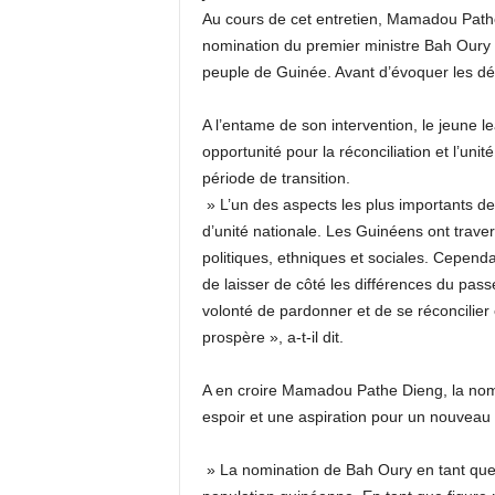
Au cours de cet entretien, Mamadou Pathe 
nomination du premier ministre Bah Oury q
peuple de Guinée. Avant d’évoquer les défi
A l’entame de son intervention, le jeune le
opportunité pour la réconciliation et l’unité
période de transition.
» L’un des aspects les plus importants de c
d’unité nationale. Les Guinéens ont trav
politiques, ethniques et sociales. Cependa
de laisser de côté les différences du pas
volonté de pardonner et de se réconcilier 
prospère », a-t-il dit.
A en croire Mamadou Pathe Dieng, la nomi
espoir et une aspiration pour un nouveau 
» La nomination de Bah Oury en tant que 