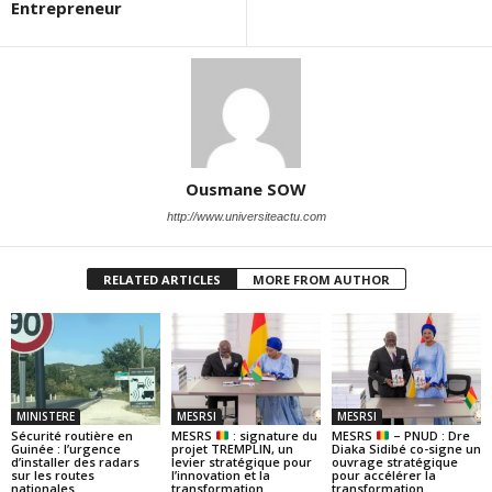
Entrepreneur
Ousmane SOW
http://www.universiteactu.com
RELATED ARTICLES
MORE FROM AUTHOR
MINISTERE
MESRSI
MESRSI
Sécurité routière en
MESRS
: signature du
MESRS
– PNUD : Dre
Guinée : l’urgence
projet TREMPLIN, un
Diaka Sidibé co-signe un
d’installer des radars
levier stratégique pour
ouvrage stratégique
sur les routes
l’innovation et la
pour accélérer la
nationales
transformation
transformation