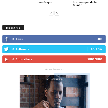
numérique
économique de la
Guinée
Block title
0
Fans
LIKE
0
Followers
FOLLOW
0
Subscribers
SUBSCRIBE
- Advertisement -