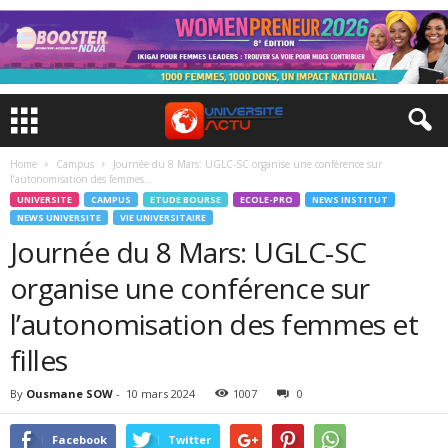
Home
Campus
Journée du 8 Mars: UGLC-SC organise une conférence sur
l’autonomisation des femmes...
UNIVERSITE
CAMPUS
ETUDE BOURSE
ECOLE-PRO
NEWS INSTITUT
NEWS UNIVERSITE
VIE UNIVERSITAIRE
Journée du 8 Mars: UGLC-SC
organise une conférence sur
l’autonomisation des femmes et
filles
By
Ousmane SOW
-
10 mars 2024
1007
0
Facebook
Twitter