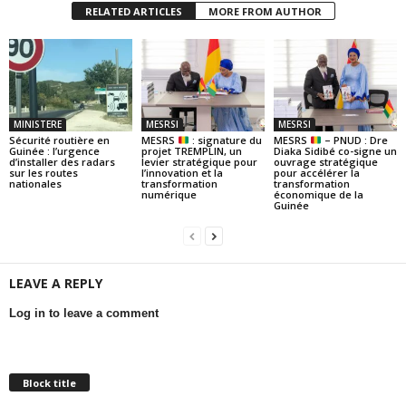
RELATED ARTICLES
MORE FROM AUTHOR
MINISTERE
MESRSI
MESRSI
Sécurité routière en
MESRS
: signature du
MESRS
– PNUD : Dre
Guinée : l’urgence
projet TREMPLIN, un
Diaka Sidibé co-signe un
d’installer des radars
levier stratégique pour
ouvrage stratégique
sur les routes
l’innovation et la
pour accélérer la
nationales
transformation
transformation
numérique
économique de la
Guinée
LEAVE A REPLY
Log in to leave a comment
Block title