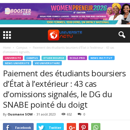
Home
Campus
Paiement des étudiants boursiers d’État à l’extérieur : 43 cas
d’omissions signalés,...
UNIVERSITE
CAMPUS
ETUDE BOURSE
ECOLE-PRO
NEWS INSTITUT
NEWS UNIVERSITE
VIE UNIVERSITAIRE
Paiement des étudiants boursiers
d’État à l’extérieur : 43 cas
d’omissions signalés, le DG du
SNABE pointé du doigt
By
Ousmane SOW
-
31 août 2023
652
0
Facebook
Twitter