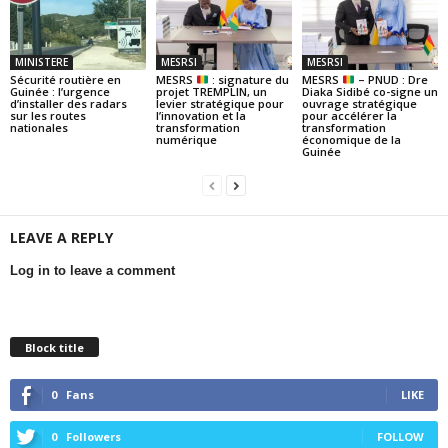
MINISTERE
MESRSI
MESRSI
Sécurité routière en
MESRS
: signature du
MESRS
– PNUD : Dre
Guinée : l’urgence
projet TREMPLIN, un
Diaka Sidibé co-signe un
d’installer des radars
levier stratégique pour
ouvrage stratégique
sur les routes
l’innovation et la
pour accélérer la
nationales
transformation
transformation
numérique
économique de la
Guinée
LEAVE A REPLY
Log in to leave a comment
Block title
0
Fans
LIKE
0
Followers
FOLLOW