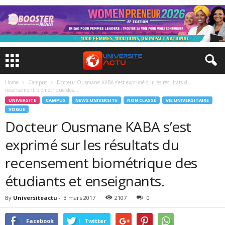
Home
Campus
Docteur Ousmane KABA s’est exprimé sur les résultats du
recensement biométrique des...
UNIVERSITE
CAMPUS
NEWS UNIVERSITE
NON CLASSÉ
VIE UNIVERSITAIRE
VOGUE
Docteur Ousmane KABA s’est
exprimé sur les résultats du
recensement biométrique des
étudiants et enseignants.
By
Universiteactu
-
3 mars 2017
2107
0
Facebook
Twitter