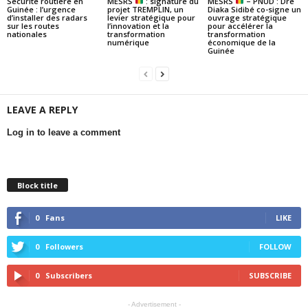
Sécurité routière en
MESRS
: signature du
MESRS
– PNUD : Dre
Guinée : l’urgence
projet TREMPLIN, un
Diaka Sidibé co-signe un
d’installer des radars
levier stratégique pour
ouvrage stratégique
sur les routes
l’innovation et la
pour accélérer la
nationales
transformation
transformation
numérique
économique de la
Guinée
LEAVE A REPLY
Log in to leave a comment
Block title
0
Fans
LIKE
0
Followers
FOLLOW
0
Subscribers
SUBSCRIBE
- Advertisement -