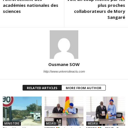
académies nationales des
plus proches
sciences
collaborateurs de Mory
Sangaré
Ousmane SOW
http://www.universiteactu.com
RELATED ARTICLES
MORE FROM AUTHOR
MINISTERE
MESRSI
MESRSI