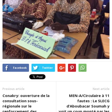
Facebook
Twitter
Previous article
Next article
Conakry: ouverture de la
MEN-A/Circulaire à 11
consultation sous-
fautes : Le SLECG
régionale sur le
d’Aboubacar Soumah y
renforcement des
voit un coup monté par les