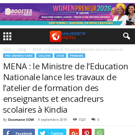
Home
College
MENA : le Ministre de l’Education Nationale lance les travaux de...
PRE-UNIVERSITAIRE
COLLEGE
LYCEE
PRIMAIRE
MENA : le Ministre de l’Education
Nationale lance les travaux de
l’atelier de formation des
enseignants et encadreurs
scolaires à Kindia
By
Ousmane SOW
-
9 septembre 2019
1523
0
Facebook
Twitter