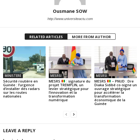
Ousmane SOW
http://www.universiteactu.com
RELATED ARTICLES
MORE FROM AUTHOR
MINISTERE
MESRSI
MESRSI
Sécurité routière en
MESRS
: signature du
MESRS
– PNUD : Dre
Guinée : l’urgence
projet TREMPLIN, un
Diaka Sidibé co-signe un
d’installer des radars
levier stratégique pour
ouvrage stratégique
sur les routes
l’innovation et la
pour accélérer la
nationales
transformation
transformation
numérique
économique de la
Guinée
LEAVE A REPLY