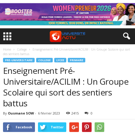
Home
College
Enseignement Pré-Universitaire/ACILIM : Un Groupe Scolaire qui sort
des sentiers battus
PRE-UNIVERSITAIRE
COLLEGE
LYCEE
PRIMAIRE
Enseignement Pré-
Universitaire/ACILIM : Un Groupe
Scolaire qui sort des sentiers
battus
By
Ousmane SOW
-
6 février 2023
2415
0
Facebook
Twitter