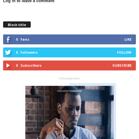
Log in to leave a comment
Block title
0
Fans
LIKE
0
Followers
FOLLOW
0
Subscribers
SUBSCRIBE
- Advertisement -