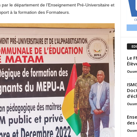
s par le département de l’Enseignement Pré-Universitaire et
apport à la formation des Formateurs.
ED
Le F
Élèv
Ousm
ISMG
Doct
d’éc
Ousm
Ense
des 
Ousm