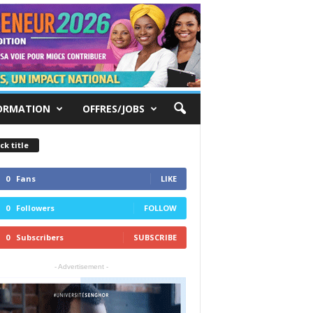
ORMATION
OFFRES/JOBS
ck title
0
Fans
LIKE
0
Followers
FOLLOW
0
Subscribers
SUBSCRIBE
- Advertisement -