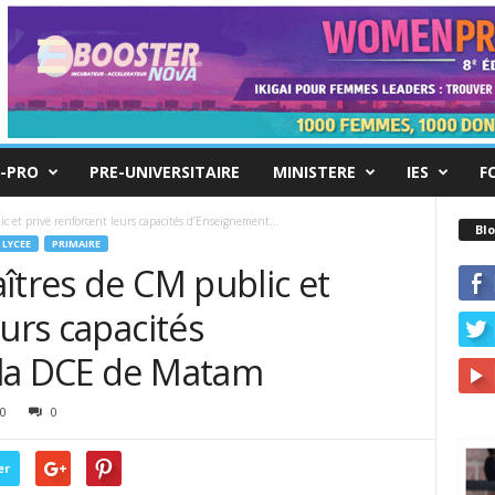
-PRO
PRE-UNIVERSITAIRE
MINISTERE
IES
F
c et privé renforcent leurs capacités d’Enseignement...
Blo
LYCEE
PRIMAIRE
îtres de CM public et
eurs capacités
 la DCE de Matam
0
0
er