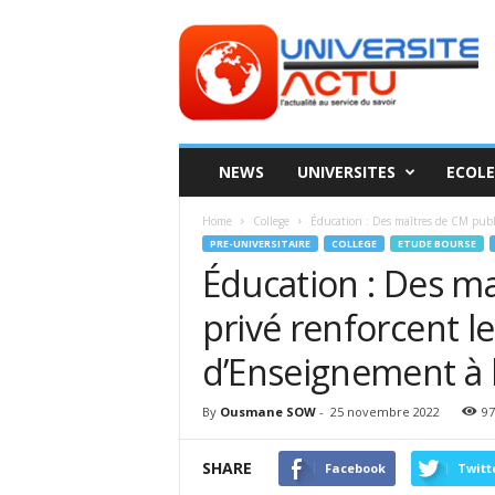
Universite
ACTU
NEWS
UNIVERSITES
ECOLE
Home
College
Éducation : Des maîtres de CM publi
PRE-UNIVERSITAIRE
COLLEGE
ETUDE BOURSE
Éducation : Des ma
privé renforcent l
d’Enseignement à
By
Ousmane SOW
-
25 novembre 2022
97
SHARE
Facebook
Twitt