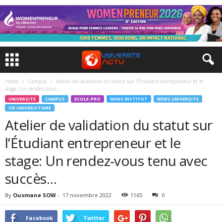
Home
Campus
Atelier de validation du statut sur l’Étudiant entrepreneur et le
stage: Un rendez-vous...
UNIVERSITE
CAMPUS
ECOLE-PRO
NEWS INSTITUT
NEWS UNIVERSITE
VIE UNIVERSITAIRE
Atelier de validation du statut sur
l’Étudiant entrepreneur et le
stage: Un rendez-vous tenu avec
succès…
By
Ousmane SOW
-
17 novembre 2022
1165
0
Facebook
Twitter