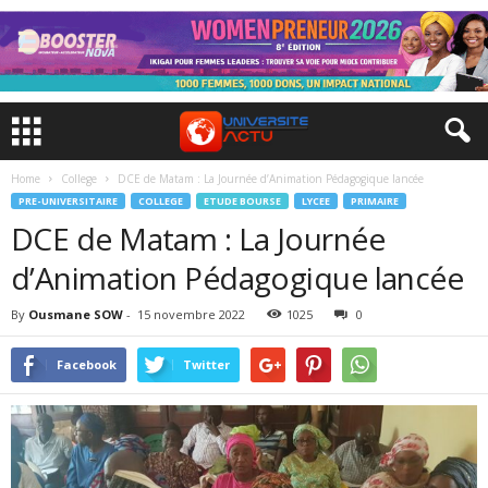
Home
College
DCE de Matam : La Journée d’Animation Pédagogique lancée
PRE-UNIVERSITAIRE
COLLEGE
ETUDE BOURSE
LYCEE
PRIMAIRE
DCE de Matam : La Journée
d’Animation Pédagogique lancée
By
Ousmane SOW
-
15 novembre 2022
1025
0
Facebook
Twitter