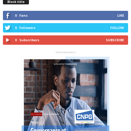
Block title
0
Fans
LIKE
0
Followers
FOLLOW
0
Subscribers
SUBSCRIBE
- Advertisement -