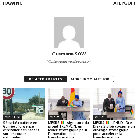
HAWING
l’AFEPGUI !
Ousmane SOW
http://www.universiteactu.com
RELATED ARTICLES
MORE FROM AUTHOR
MINISTERE
MESRSI
MESRSI
Sécurité routière en
MESRS
: signature du
MESRS
– PNUD : Dre
Guinée : l’urgence
projet TREMPLIN, un
Diaka Sidibé co-signe un
d’installer des radars
levier stratégique pour
ouvrage stratégique
sur les routes
l’innovation et la
pour accélérer la
nationales
transformation
transformation