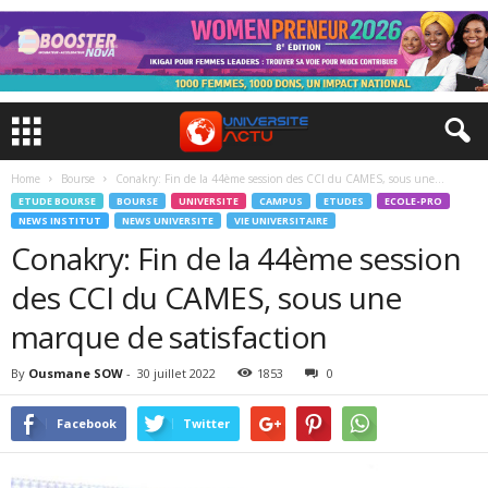
Home
Bourse
Conakry: Fin de la 44ème session des CCI du CAMES, sous une...
ETUDE BOURSE
BOURSE
UNIVERSITE
CAMPUS
ETUDES
ECOLE-PRO
NEWS INSTITUT
NEWS UNIVERSITE
VIE UNIVERSITAIRE
Conakry: Fin de la 44ème session
des CCI du CAMES, sous une
marque de satisfaction
By
Ousmane SOW
-
30 juillet 2022
1853
0
Facebook
Twitter