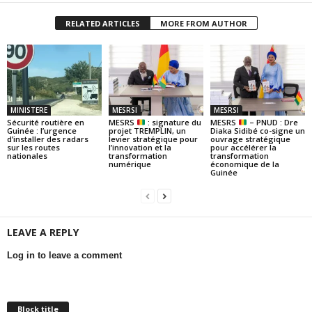
RELATED ARTICLES
MORE FROM AUTHOR
MINISTERE
MESRSI
MESRSI
Sécurité routière en
MESRS
: signature du
MESRS
– PNUD : Dre
Guinée : l’urgence
projet TREMPLIN, un
Diaka Sidibé co-signe un
d’installer des radars
levier stratégique pour
ouvrage stratégique
sur les routes
l’innovation et la
pour accélérer la
nationales
transformation
transformation
numérique
économique de la
Guinée
LEAVE A REPLY
Log in to leave a comment
Block title