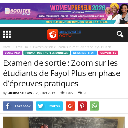
Home
Ecole-Pro
Examen de sortie : Zoom sur les étudiants de Fayol Plus en...
ECOLE-PRO
FORMATION PROFESSIONNELLE
NEWS INSTITUT
UNIVERSITE
Examen de sortie : Zoom sur les
étudiants de Fayol Plus en phase
d’épreuves pratiques
By
Ousmane SOW
-
2 juillet 2019
1765
0
Facebook
Twitter