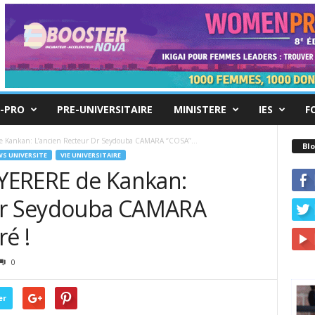
-PRO
PRE-UNIVERSITAIRE
MINISTERE
IES
F
e Kankan: L’ancien Recteur Dr Seydouba CAMARA ‘’COSA’’...
Blo
S UNIVERSITE
VIE UNIVERSITAIRE
NYERERE de Kankan:
 Dr Seydouba CAMARA
ré !
0
er