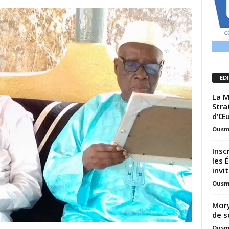
ED
La M
Stra
d’Œu
Ousm
Insc
les 
invit
Ousm
Mory
de s
Ousm