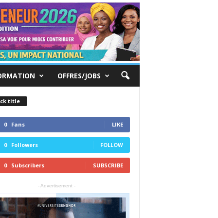
ORMATION
OFFRES/JOBS
ck title
0
Fans
LIKE
0
Followers
FOLLOW
0
Subscribers
SUBSCRIBE
- Advertisement -