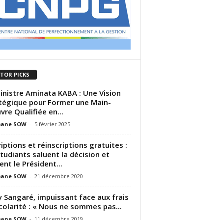
ITOR PICKS
inistre Aminata KABA : Une Vision
tégique pour Former une Main-
vre Qualifiée en...
ane SOW
-
5 février 2025
riptions et réinscriptions gratuites :
Étudiants saluent la décision et
ent le Président...
ane SOW
-
21 décembre 2020
 Sangaré, impuissant face aux frais
colarité : « Nous ne sommes pas...
ane SOW
-
11 décembre 2019