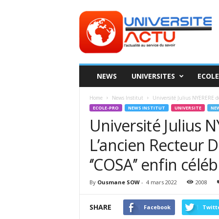
Universite
ACTU
NEWS
UNIVERSITES
ECOLE
Home
News Institut
Université Julius NYERERE d
ECOLE-PRO
NEWS INSTITUT
UNIVERSITE
NEW
Université Julius 
L’ancien Recteur
‘’COSA’’ enfin céléb
By
Ousmane SOW
-
4 mars 2022
2008
SHARE
Facebook
Twitt