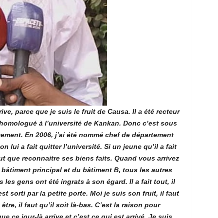
ive, parce que je suis le fruit de Causa. Il a été recteur
é homologué à l’université de Kankan. Donc c’est sous
ivement. En 2006, j’ai été nommé chef de département
 lui a fait quitter l’université. Si un jeune qu’il a fait
t que reconnaitre ses biens faits. Quand vous arrivez
bâtiment principal et du bâtiment B, tous les autres
les gens ont été ingrats à son égard. Il a fait tout, il
est sorti par la petite porte. Moi je suis son fruit, il faut
être, il faut qu’il soit là-bas. C’est la raison pour
ue ce jour-là arrive et c’est ce qui est arrivé. Je suis