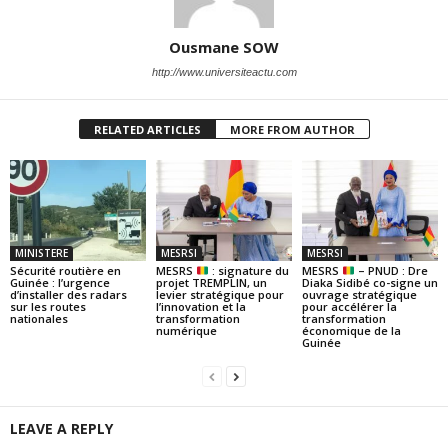
Ousmane SOW
http://www.universiteactu.com
RELATED ARTICLES
MORE FROM AUTHOR
MINISTERE
MESRSI
MESRSI
Sécurité routière en
MESRS
: signature du
MESRS
– PNUD : Dre
Guinée : l’urgence
projet TREMPLIN, un
Diaka Sidibé co-signe un
d’installer des radars
levier stratégique pour
ouvrage stratégique
sur les routes
l’innovation et la
pour accélérer la
nationales
transformation
transformation
numérique
économique de la
Guinée
LEAVE A REPLY