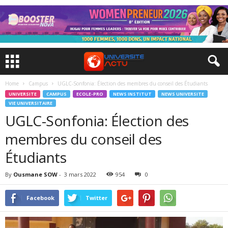
Home
Campus
UGLC-Sonfonia: Élection des membres du conseil des Étudiants
UNIVERSITE
CAMPUS
ECOLE-PRO
NEWS INSTITUT
NEWS UNIVERSITE
VIE UNIVERSITAIRE
UGLC-Sonfonia: Élection des
membres du conseil des
Étudiants
By
Ousmane SOW
-
3 mars 2022
954
0
Facebook
Twitter