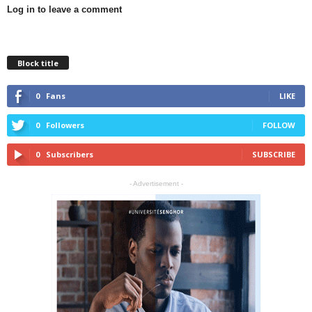
Log in to leave a comment
Block title
0
Fans
LIKE
0
Followers
FOLLOW
0
Subscribers
SUBSCRIBE
- Advertisement -