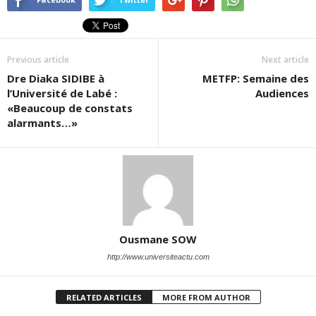
Previous article
Next article
Dre Diaka SIDIBE à
METFP: Semaine des
l’Université de Labé :
Audiences
«Beaucoup de constats
alarmants…»
Ousmane SOW
http://www.universiteactu.com
RELATED ARTICLES
MORE FROM AUTHOR