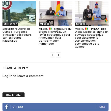
MINISTERE
MESRSI
MESRSI
Sécurité routière en
MESRS
: signature du
MESRS
– PNUD : Dre
Guinée : l’urgence
projet TREMPLIN, un
Diaka Sidibé co-signe un
d’installer des radars
levier stratégique pour
ouvrage stratégique
sur les routes
l’innovation et la
pour accélérer la
nationales
transformation
transformation
numérique
économique de la
Guinée
LEAVE A REPLY
Log in to leave a comment
Block title
0
Fans
LIKE