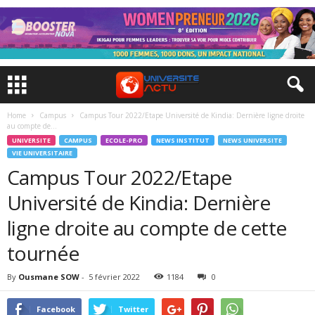
Home
Campus
Campus Tour 2022/Etape Université de Kindia: Dernière ligne droite
au compte de...
UNIVERSITE
CAMPUS
ECOLE-PRO
NEWS INSTITUT
NEWS UNIVERSITE
VIE UNIVERSITAIRE
Campus Tour 2022/Etape
Université de Kindia: Dernière
ligne droite au compte de cette
tournée
By
Ousmane SOW
-
5 février 2022
1184
0
Facebook
Twitter