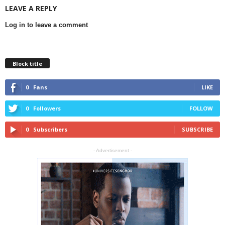
LEAVE A REPLY
Log in to leave a comment
Block title
0
Fans
LIKE
0
Followers
FOLLOW
0
Subscribers
SUBSCRIBE
- Advertisement -