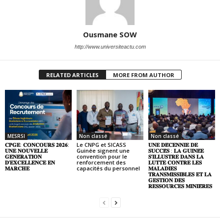
Ousmane SOW
http://www.universiteactu.com
RELATED ARTICLES
MORE FROM AUTHOR
MESRSI
Non classé
Non classé
𝐂𝐏𝐆𝐄: 𝐂𝐎𝐍𝐂𝐎𝐔𝐑𝐒 𝟐𝟎𝟐𝟔:
Le CNPG et SICASS
𝐔𝐍𝐄 𝐃𝐄́𝐂𝐄𝐍𝐍𝐈𝐄 𝐃𝐄
𝐔𝐍𝐄 𝐍𝐎𝐔𝐕𝐄𝐋𝐋𝐄
Guinée signent une
𝐒𝐔𝐂𝐂𝐄̀𝐒 : 𝐋𝐀 𝐆𝐔𝐈𝐍𝐄́𝐄
𝐆𝐄́𝐍𝐄́𝐑𝐀𝐓𝐈𝐎𝐍
convention pour le
𝐒’𝐈𝐋𝐋𝐔𝐒𝐓𝐑𝐄 𝐃𝐀𝐍𝐒 𝐋𝐀
𝐃’𝐄𝐗𝐂𝐄𝐋𝐋𝐄𝐍𝐂𝐄 𝐄𝐍
renforcement des
𝐋𝐔𝐓𝐓𝐄 𝐂𝐎𝐍𝐓𝐑𝐄 𝐋𝐄𝐒
𝐌𝐀𝐑𝐂𝐇𝐄
capacités du personnel
𝐌𝐀𝐋𝐀𝐃𝐈𝐄𝐒
𝐓𝐑𝐀𝐍𝐒𝐌𝐈𝐒𝐒𝐈𝐁𝐋𝐄𝐒 𝐄𝐓 𝐋𝐀
𝐆𝐄𝐒𝐓𝐈𝐎𝐍 𝐃𝐄𝐒
𝐑𝐄𝐒𝐒𝐎𝐔𝐑𝐂𝐄𝐒 𝐌𝐈𝐍𝐈𝐄̀𝐑𝐄𝐒