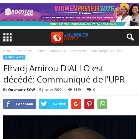
Home
Non classé
Elhadj Amirou DIALLO est décédé: Communiqué de l’UPR
NON CLASSÉ
Elhadj Amirou DIALLO est
décédé: Communiqué de l’UPR
By
Ousmane SOW
-
5 janvier 2022
1160
0
Facebook
Twitter