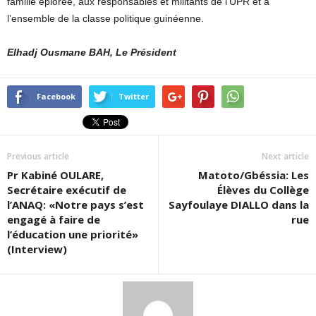
famille éplorée, aux responsables et militants de l’UPR et à
l’ensemble de la classe politique guinéenne.
Elhadj Ousmane BAH, Le Président
Facebook
Twitter
Previous article
Next article
Pr Kabiné OULARE,
Matoto/Gbéssia: Les
Secrétaire exécutif de
Élèves du Collège
l’ANAQ: «Notre pays s’est
Sayfoulaye DIALLO dans la
engagé à faire de
rue
l’éducation une priorité»
(Interview)