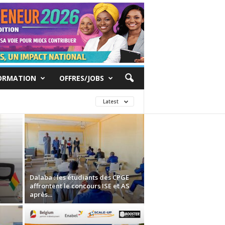
ORMATION
OFFRES/JOBS
Latest
Dalaba : les étudiants des CPGE
affrontent le concours ISE et AS
après...