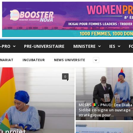
-PRO
PRE-UNIVERSITAIRE
MINISTERE
IES
F
ENARIAT
INCUBATEUR
NEWS UNIVERSITE
0
MESRS
– PNUD : Dre Diaka
Sidibé co-signe un ouvrage
stratégique pour...
u projet