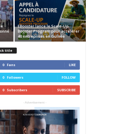
de
EBooster lance le Scale-Up
ronné
Booster Program pour accélérer
40 entreprises en Guinée
ck title
0
Fans
LIKE
0
Followers
FOLLOW
0
Subscribers
SUBSCRIBE
- Advertisement -