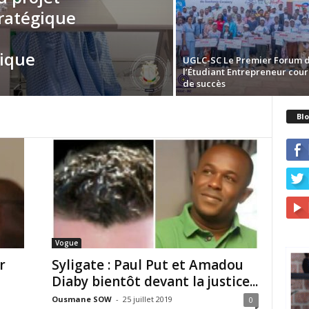
tratégique
ique
UGLC-SC Le Premier Forum 
l’Étudiant Entrepreneur cou
de succès
Blo
Vogue
r
Syligate : Paul Put et Amadou
Diaby bientôt devant la justice...
Ousmane SOW
-
25 juillet 2019
0