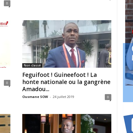
0
Non classé
Feguifoot ! Guineefoot ! La
honte nationale ou la gangrène
0
Amadou...
Ousmane SOW
-
24 juillet 2019
0