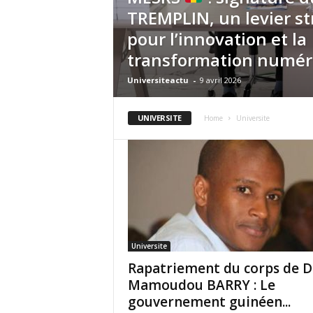
TREMPLIN, un levier s
pour l’innovation et la
transformation numér
Universiteactu
-
9 avril 2026
UNIVERSITE
Home
Universite
Universite
Rapatriement du corps de D
Mamoudou BARRY : Le
gouvernement guinéen...