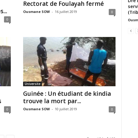
Dre 
Rectorat de Foulayah fermé
serv
...
(Tri
Ousmane SOW
-
16 juillet 2019
0
0
Ousm
Universite
Guinée : Un étudiant de kindia
s
trouve la mort par...
Ousmane SOW
-
10 juillet 2019
0
0