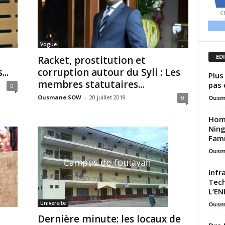
Vogue
ED
Racket, prostitution et
..
corruption autour du Syli : Les
Plus
membres statutaires...
pas 
0
Ousmane SOW
-
20 juillet 2019
Ousm
0
Hom
Ning
Famil
Ousm
Infr
Tech
L’EN
Universite
Ousm
Dernière minute: les locaux de