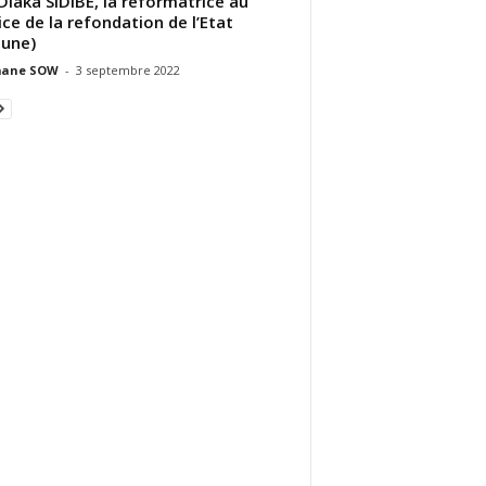
Diaka SIDIBE, la réformatrice au
ice de la refondation de l’Etat
bune)
ane SOW
-
3 septembre 2022