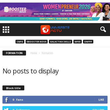
CNPG
EBOOSTER NOVA
GALACTIKA SKILLS
MFEE
ONFPP
FORMATION
Home
Formation
No posts to display
Block title
0
Fans
LIKE
0
Followers
FOLLOW