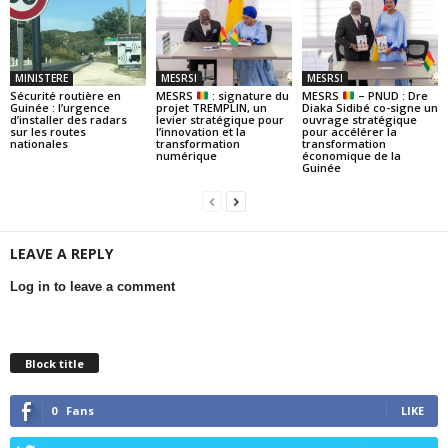
MINISTERE
MESRSI
MESRSI
Sécurité routière en
MESRS
: signature du
MESRS
– PNUD : Dre
Guinée : l’urgence
projet TREMPLIN, un
Diaka Sidibé co-signe un
d’installer des radars
levier stratégique pour
ouvrage stratégique
sur les routes
l’innovation et la
pour accélérer la
nationales
transformation
transformation
numérique
économique de la
Guinée
LEAVE A REPLY
Log in to leave a comment
Block title
0
Fans
LIKE