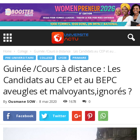
Home
College
Guinée /Cours à distance : Les Candidats au CEP et au...
PRE-UNIVERSITAIRE
COLLEGE
LYCEE
PRIMAIRE
Guinée /Cours à distance : Les
Candidats au CEP et au BEPC
aveugles et malvoyants,ignorés ?
By
Ousmane SOW
-
8 mai 2020
1678
0
Facebook
Twitter