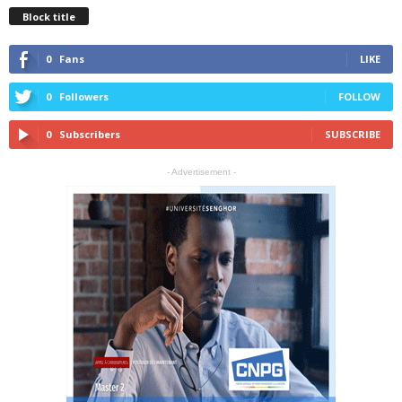
Block title
0
Fans
LIKE
0
Followers
FOLLOW
0
Subscribers
SUBSCRIBE
- Advertisement -