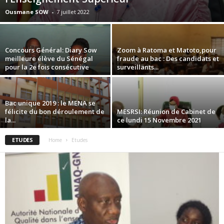
Ousmane SOW
-
7 juillet 2022
Concours Général: Diary Sow
Zoom à Ratoma et Matoto,pour
meilleure élève du Sénégal
fraude au bac : Des candidats et
pour la 2e fois consécutive
surveillants...
Bac unique 2019 : le MENA se
félicite du bon déroulement de
MESRSI: Réunion de Cabinet de
la...
ce lundi 15 Novembre 2021
ETUDES
Home
Etudes