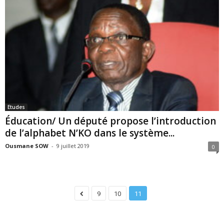
Etudes
Éducation/ Un député propose l’introduction
de l’alphabet N’KO dans le système...
Ousmane SOW
-
9 juillet 2019
0
9
10
11