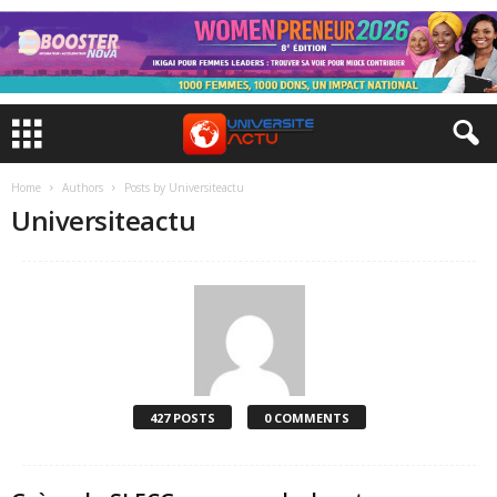
Home
Authors
Posts by Universiteactu
Universiteactu
427 POSTS
0 COMMENTS