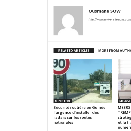
Ousmane SOW
http://www.universiteactu.com
RELATED ARTICLES
MORE FROM AUTH
MINISTERE
MESRSI
Sécurité routière en Guinée :
MESR
l’urgence d’installer des
TREMPL
radars sur les routes
stratég
nationales
et la t
numér