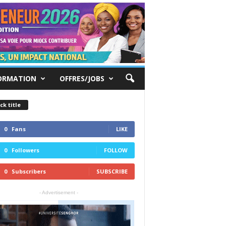
ORMATION
OFFRES/JOBS
ck title
0
Fans
LIKE
0
Followers
FOLLOW
0
Subscribers
SUBSCRIBE
- Advertisement -