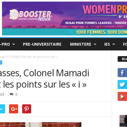
-PRO
PRE-UNIVERSITAIRE
MINISTERE
IES
F
amadi DOUMBOUYA met les points sur les «...
Blo
E
lasses, Colonel Mamadi
 points sur les « i »
123
0
er