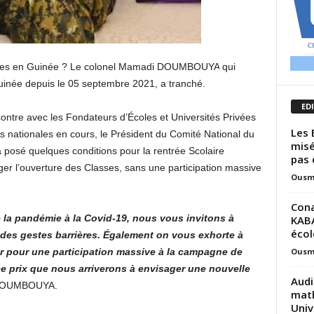
ses en Guinée ? Le colonel Mamadi D
OUMBOUYA
qui
Guinée depuis le 05 septembre 2021, a tranché.
ED
ontre avec les Fondateurs d’Écoles et Universités Privées
Les 
 nationales en cours, le Président du Comité National du
misé
osé quelques conditions pour la rentrée Scolaire
pas e
ger l’ouverture des Classes, sans une participation massive
Ousm
Cona
e la pandémie à la Covid-19, nous vous invitons à
KABA
écol
 des gestes barrières. Également on vous exhorte à
Ousm
ur pour une participation massive à la campagne de
 ce prix que nous arriverons à envisager une nouvelle
Audi
OUMBOUYA.
math
Univ