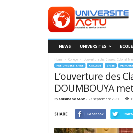
Universite
ACTU
NEWS
UNIVERSITES
ECOLE
Home
College
L’ouverture des Classes, Colonel M
PRE-UNIVERSITAIRE
COLLEGE
LYCEE
PRIMAIR
L’ouverture des C
DOUMBOUYA met les
By
Ousmane SOW
-
23 septembre 2021
1
SHARE
Facebook
Twitt