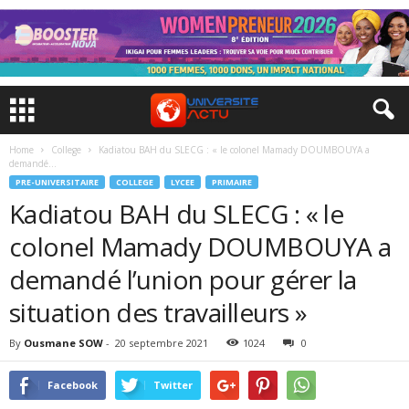
Home
College
Kadiatou BAH du SLECG : « le colonel Mamady DOUMBOUYA a
demandé...
PRE-UNIVERSITAIRE
COLLEGE
LYCEE
PRIMAIRE
Kadiatou BAH du SLECG : « le
colonel Mamady DOUMBOUYA a
demandé l’union pour gérer la
situation des travailleurs »
By
Ousmane SOW
-
20 septembre 2021
1024
0
Facebook
Twitter