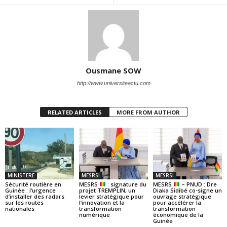
Ousmane SOW
http://www.universiteactu.com
RELATED ARTICLES
MORE FROM AUTHOR
MINISTERE
MESRSI
MESRSI
Sécurité routière en
MESRS
: signature du
MESRS
– PNUD : Dre
Guinée : l’urgence
projet TREMPLIN, un
Diaka Sidibé co-signe un
d’installer des radars
levier stratégique pour
ouvrage stratégique
sur les routes
l’innovation et la
pour accélérer la
nationales
transformation
transformation
numérique
économique de la
Guinée