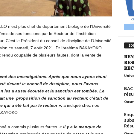
LO n’est plus chef du département Biologie de l’Université
émis de ses fonctions par le Recteur de l’Institution
 C’est le Président du conseil de discipline de l’Université
ED
cision ce samedi, 7 août 2021. Dr Ibrahima BAKAYOKO
 rendu coupable de plusieurs fautes, dont la vente de
𝐑𝐄𝐍
𝐑𝐄𝐒
𝐑𝐄𝐂
Unive
mené des investigations. Après que nous ayons réuni
ssé devant le conseil de discipline, nous l’avons
BAC 
 on les a aussi écoutés et la sanction est tombée. Le
résu
fait une proposition de sanction au recteur, c’était de
Ousm
 qui a été fait par le recteur »,
a indiqué chez nos
BAKAYOKO.
Enqu
subs
Résu
ionné a commis plusieurs fautes.
« Il y a le manque de
Ousm