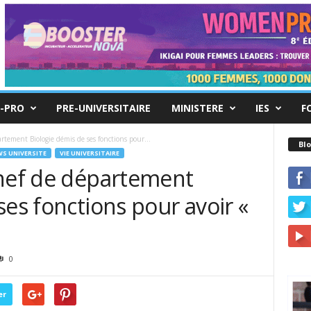
-PRO
PRE-UNIVERSITAIRE
MINISTERE
IES
F
rtement Biologie démis de ses fonctions pour...
Blo
S UNIVERSITE
VIE UNIVERSITAIRE
chef de département
ses fonctions pour avoir «
0
er