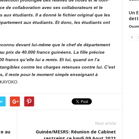
 détention prolongée des relevés de notes et le non-
nce de collaboration avec ses collaborateurs et le
Un E
s aux étudiants. Il a donné le fichier original que les
dett
artement aux étudiants. Et donc, les étudiants ont
Ousm
 reconnu devant lui-même que le chef de département
u prix de 40.000 francs guinéens. La fille précise
 francs qu’elle lui a remis. Et lui, quand on l’a
tangibles contre les charges retenues contre lui. C’est
s, il reste pour le moment simple enseignant à
BAKAYOKO.
er
Next article
te au
Guinée/MESRS: Réunion de Cabinet
restreint ce lundi 09 Aout 2021