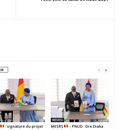
OR
MESRSI
S
: signature du projet
MESRS
– PNUD : Dre Diaka