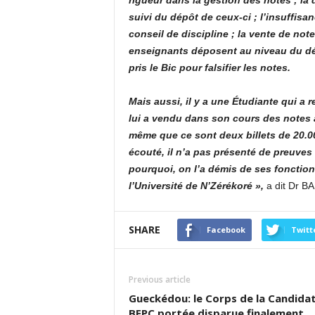
rigueur dans la gestion des notes ; la
suivi du dépôt de ceux-ci ; l’insuffisa
conseil de discipline ; la vente de note
enseignants déposent au niveau du dép
pris le Bic pour falsifier les notes.
Mais aussi, il y a une Étudiante qui a
lui a vendu dans son cours des notes a
même que ce sont deux billets de 20.000
écouté, il n’a pas présenté de preuves 
pourquoi, on l’a démis de ses fonction
l’Université de N’Zérékoré »,
a dit Dr 
SHARE
Facebook
Twitt
Previous article
Gueckédou: le Corps de la Candida
BEPC portée disparue finalement