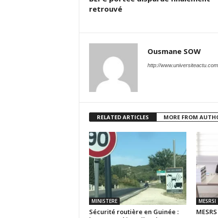
retrouvé
Ousmane SOW
http://www.universiteactu.com
RELATED ARTICLES
MORE FROM AUTH
MINISTERE
MESRSI
Sécurité routière en Guinée :
MESR