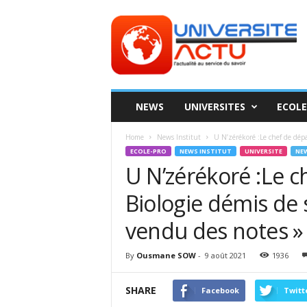
Universite
ACTU
NEWS
UNIVERSITES
ECOLE
Home
News Institut
U N’zérékoré :Le chef de dépa
ECOLE-PRO
NEWS INSTITUT
UNIVERSITE
NEW
U N’zérékoré :Le 
Biologie démis de 
vendu des notes »
By
Ousmane SOW
-
9 août 2021
1936
SHARE
Facebook
Twitt