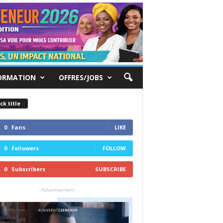
ORMATION
OFFRES/JOBS
ck title
0
Fans
LIKE
0
Followers
FOLLOW
0
Subscribers
SUBSCRIBE
- Advertisement -