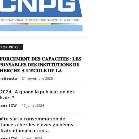
ITOR PICKS
𝐅𝐎𝐑𝐂𝐄𝐌𝐄𝐍𝐓 𝐃𝐄𝐒 𝐂𝐀𝐏𝐀𝐂𝐈𝐓𝐄́𝐒 : 𝐋𝐄𝐒
𝐎𝐍𝐒𝐀𝐁𝐋𝐄𝐒 𝐃𝐄𝐒 𝐈𝐍𝐒𝐓𝐈𝐓𝐔𝐓𝐈𝐎𝐍𝐒 𝐃𝐄
𝐇𝐄𝐑𝐂𝐇𝐄 𝐀̀ 𝐋’𝐄́𝐂𝐎𝐋𝐄 𝐃𝐄 𝐋𝐀...
rsiteactu
-
21 novembre 2025
2024 : A quand la publication des
ltats ?
ane SOW
-
17 juillet 2024
ête sur la consommation de
tances chez les élèves guinéens :
ltats et implications...
ane SOW
-
24 avril 2024