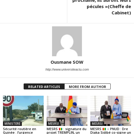
pécules »(Cheffe de
Cabinet)
Ousmane SOW
http://www.universiteactu.com
RELATED ARTICLES
MORE FROM AUTHOR
MINISTERE
MESRSI
MESRSI
Sécurité routière en
MESRS
: signature du
MESRS
– PNUD : Dre
Guinée : l’urgence
projet TREMPLIN, un
Diaka Sidibé co-signe un