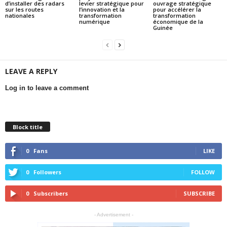
d’installer des radars
levier stratégique pour
ouvrage stratégique
sur les routes
l’innovation et la
pour accélérer la
nationales
transformation
transformation
numérique
économique de la
Guinée
LEAVE A REPLY
Log in to leave a comment
Block title
0
Fans
LIKE
0
Followers
FOLLOW
0
Subscribers
SUBSCRIBE
- Advertisement -