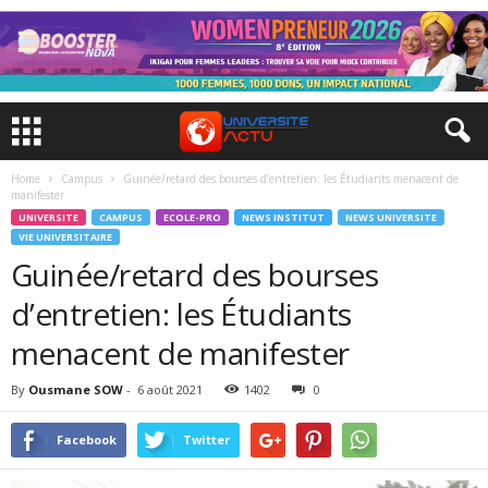
Home
Campus
Guinée/retard des bourses d’entretien: les Étudiants menacent de
manifester
UNIVERSITE
CAMPUS
ECOLE-PRO
NEWS INSTITUT
NEWS UNIVERSITE
VIE UNIVERSITAIRE
Guinée/retard des bourses
d’entretien: les Étudiants
menacent de manifester
By
Ousmane SOW
-
6 août 2021
1402
0
Facebook
Twitter