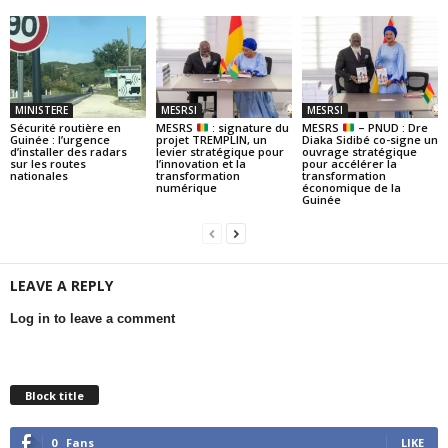
MINISTERE
MESRSI
MESRSI
Sécurité routière en
MESRS
: signature du
MESRS
– PNUD : Dre
Guinée : l’urgence
projet TREMPLIN, un
Diaka Sidibé co-signe un
d’installer des radars
levier stratégique pour
ouvrage stratégique
sur les routes
l’innovation et la
pour accélérer la
nationales
transformation
transformation
numérique
économique de la
Guinée
LEAVE A REPLY
Log in to leave a comment
Block title
0
Fans
LIKE