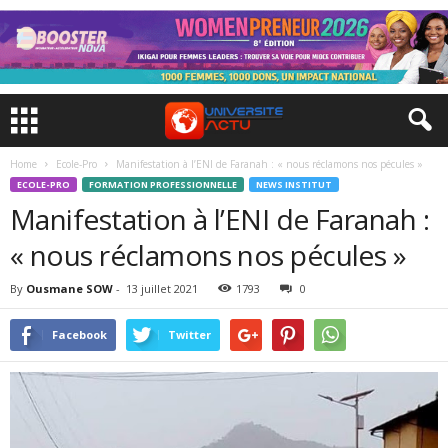
Home
Ecole-Pro
Manifestation à l’ENI de Faranah : « nous réclamons nos pécules »
ECOLE-PRO
FORMATION PROFESSIONNELLE
NEWS INSTITUT
Manifestation à l’ENI de Faranah :
« nous réclamons nos pécules »
By
Ousmane SOW
-
13 juillet 2021
1793
0
Facebook
Twitter