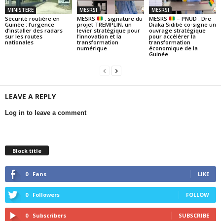
MINISTERE
MESRSI
MESRSI
Sécurité routière en
MESRS
: signature du
MESRS
– PNUD : Dre
Guinée : l’urgence
projet TREMPLIN, un
Diaka Sidibé co-signe un
d’installer des radars
levier stratégique pour
ouvrage stratégique
sur les routes
l’innovation et la
pour accélérer la
nationales
transformation
transformation
numérique
économique de la
Guinée
LEAVE A REPLY
Log in to leave a comment
Block title
0
Fans
LIKE
0
Followers
FOLLOW
0
Subscribers
SUBSCRIBE