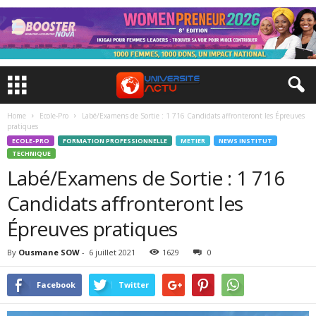
Home
Ecole-Pro
Labé/Examens de Sortie : 1 716 Candidats affronteront les Épreuves
pratiques
ECOLE-PRO
FORMATION PROFESSIONNELLE
METIER
NEWS INSTITUT
TECHNIQUE
Labé/Examens de Sortie : 1 716
Candidats affronteront les
Épreuves pratiques
By
Ousmane SOW
-
6 juillet 2021
1629
0
Facebook
Twitter