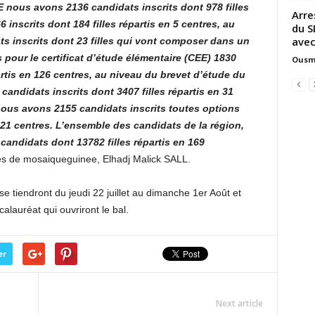
 nous avons 2136 candidats inscrits dont 978 filles
Arre
 inscrits dont 184 filles répartis en 5 centres, au
du S
avec
 inscrits dont 23 filles qui vont composer dans un
 pour le certificat d’étude élémentaire (CEE) 1830
Ousm
artis en 126 centres, au niveau du brevet d’étude du
andidats inscrits dont 3407 filles répartis en 31
nous avons 2155 candidats inscrits toutes options
 21 centres. L’ensemble des candidats de la région,
ndidats dont 13782 filles répartis en 169
es de mosaiqueguinee, Elhadj Malick SALL.
se tiendront du jeudi 22 juillet au dimanche 1er Août et
calauréat qui ouvriront le bal.
er
Next article