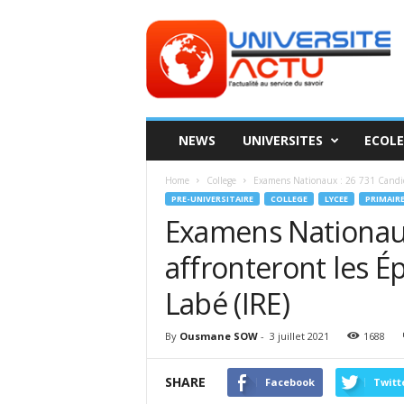
Universite
ACTU
NEWS
UNIVERSITES
ECOLE
Home
College
Examens Nationaux : 26 731 Candidat
PRE-UNIVERSITAIRE
COLLEGE
LYCEE
PRIMAIR
Examens Nationaux
affronteront les É
Labé (IRE)
By
Ousmane SOW
-
3 juillet 2021
1688
SHARE
Facebook
Twitt