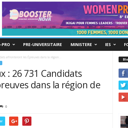
-PRO
PRE-UNIVERSITAIRE
MINISTERE
IES
F
s affronteront les Épreuves dans la région...
Blo
E
 : 26 731 Candidats
preuves dans la région de
0
er