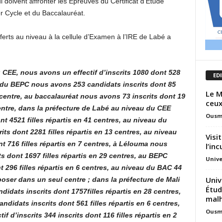
doivent affronter les Épreuves du Certificat d’Étude
r Cycle et du Baccalauréat.
erts au niveau à la cellule d’Examen à l’IRE de Labé a
CEE, nous avons un effectif d’inscrits 1080 dont 528
ED
au du BEPC nous avons 253 candidats inscrits dont 85
Le M
centre, au baccalauréat nous avons 73 inscrits dont 19
ceux
entre, dans la préfecture de Labé au niveau du CEE
Ousm
t 4521 filles répartis en 41 centres, au niveau du
s dont 2281 filles répartis en 13 centres, au niveau
Visi
 716 filles répartis en 7 centres, à Lélouma nous
l’in
 dont 1697 filles répartis en 29 centres, au BEPC
Unive
 296 filles répartis en 6 centres, au niveau du BAC 44
Univ
ser dans un seul centre ; dans la préfecture de Mali
Étud
dats inscrits dont 1757filles répartis en 28 centres,
mal
idats inscrits dont 561 filles répartis en 6 centres,
Ousm
 d’inscrits 344 inscrits dont 116 filles répartis en 2