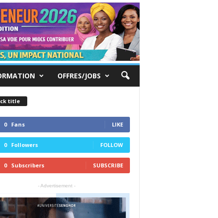
ORMATION
OFFRES/JOBS
ck title
0
Fans
LIKE
0
Followers
FOLLOW
0
Subscribers
SUBSCRIBE
- Advertisement -