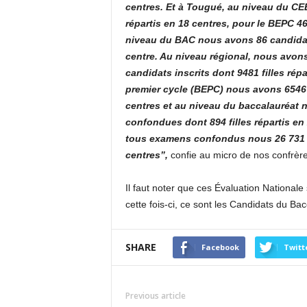
centres. Et à Tougué, au niveau du CEE
répartis en 18 centres, pour le BEPC 466
niveau du BAC nous avons 86 candidats
centre. Au niveau régional, nous avons
candidats inscrits dont 9481 filles rép
premier cycle (BEPC) nous avons 6546 c
centres et au niveau du baccalauréat 
confondues dont 894 filles répartis en
tous examens confondus nous 26 731 ca
centres”,
confie au micro de nos confrèr
Il faut noter que ces
Évaluation N
ationale 
cette fois-ci, ce sont les
C
andidats du
B
ac
SHARE
Facebook
Twitt
Previous article