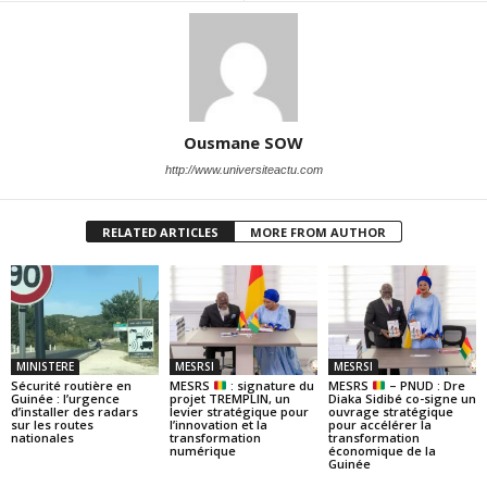
Ousmane SOW
http://www.universiteactu.com
RELATED ARTICLES
MORE FROM AUTHOR
MINISTERE
MESRSI
MESRSI
Sécurité routière en
MESRS
: signature du
MESRS
– PNUD : Dre
Guinée : l’urgence
projet TREMPLIN, un
Diaka Sidibé co-signe un
d’installer des radars
levier stratégique pour
ouvrage stratégique
sur les routes
l’innovation et la
pour accélérer la
nationales
transformation
transformation
numérique
économique de la
Guinée