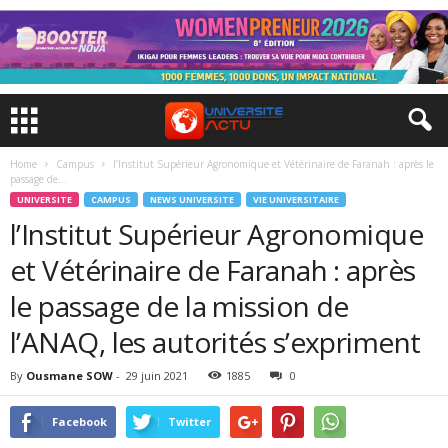
Home
Campus
l’Institut Supérieur Agronomique et Vétérinaire de Faranah : après le
passage de...
UNIVERSITE
CAMPUS
NEWS UNIVERSITE
VIE UNIVERSITAIRE
l’Institut Supérieur Agronomique
et Vétérinaire de Faranah : après
le passage de la mission de
l’ANAQ, les autorités s’expriment
By
Ousmane SOW
-
29 juin 2021
1885
0
Facebook
Twitter