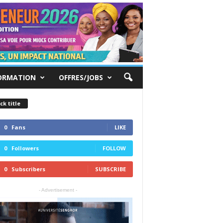
ORMATION
OFFRES/JOBS
ck title
0
Fans
LIKE
0
Followers
FOLLOW
0
Subscribers
SUBSCRIBE
- Advertisement -