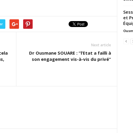
Sess
et P
Équi
er
Ousm
Next article
cela
Dr Ousmane SOUARE : “l’Etat a failli à
s,
son engagement vis-à-vis du privé”