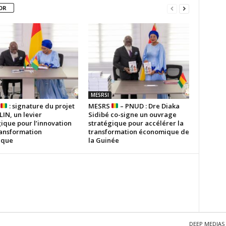
OR
MESRSI
S
: signature du projet
MESRS
– PNUD : Dre Diaka
IN, un levier
Sidibé co-signe un ouvrage
ique pour l’innovation
stratégique pour accélérer la
ransformation
transformation économique de
ique
la Guinée
DEEP MEDIAS