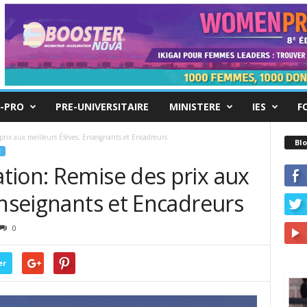
-PRO
PRE-UNIVERSITAIRE
MINISTERE
IES
F
rix aux meilleurs Élèves, Enseignants et Encadreurs
Blo
E
tion: Remise des prix aux
Enseignants et Encadreurs
0
er