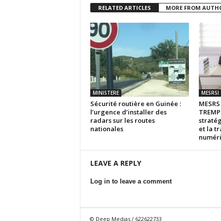
RELATED ARTICLES
MORE FROM AUTH
MINISTERE
MESRSI
Sécurité routière en Guinée :
MESR
l’urgence d’installer des
TREMPL
radars sur les routes
stratég
nationales
et la t
numér
LEAVE A REPLY
Log in to leave a comment
© Deep Medias / 622622733