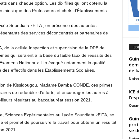
ts dans chaque option. Les dix filles qui ont obtenu la
ainsi que des Professeurs et chefs d’Établissements.
ycée Soundiata kEITA , en présence des autorités
ésentants des services déconcentrés et partenaires de
ED
de la cellule Inspection et supervision de la DPE de
es qui seraient à la base du faible taux de réussite des
Guin
s Examens Nationaux. Il a évoqué notamment la qualité
dema
de k
e des effectifs dans les Établissements Scolaires.
Unive
ucation de Kissidougou, Madame Bamba CONDE, ces primes
ICE 
ires de redoubler d’efforts, et encourager les autres à
l’es
eilleurs résultats au baccalauréat session 2021.
Ousm
e, Sciences Expérimentales au Lycée Soundiata kEITA, se
Guin
çue et promet de poursuivre le travail pour obtenir un résultat
prot
se d
ion 2021.
Unive