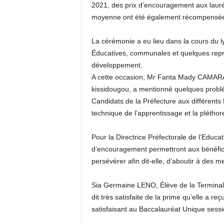
2021, des prix d’encouragement aux lauréa
moyenne ont été également récompensées 
La cérémonie a eu lieu dans la cours du l
Éducatives, communales et quelques repr
développement.
A cette occasion, Mr Fanta Mady CAMARA, 
kissidougou, a mentionné quelques problèm
Candidats de la Préfecture aux différent
technique de l’apprentissage et la pléthor
Pour la Directrice Préfectorale de l’Ed
d’encouragement permettront aux bénéficia
persévérer afin dit-elle, d’aboutir à des m
Sia Germaine LENO, Élève de la Terminal
dit très satisfaite de la prime qu’elle a re
satisfaisant au Baccalauréat Unique sess