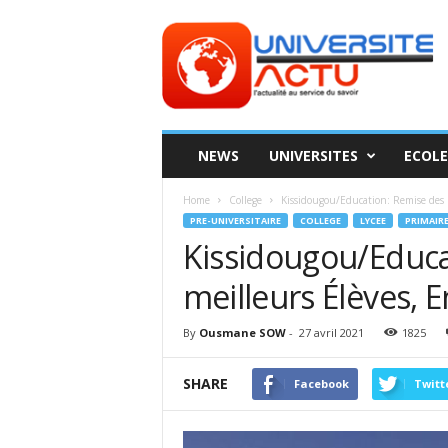
Universite
ACTU
NEWS
UNIVERSITES
ECOLE
Home
College
Kissidougou/Education: Remise des p
PRE-UNIVERSITAIRE
COLLEGE
LYCEE
PRIMAIR
Kissidougou/Educa
meilleurs Élèves, 
By
Ousmane SOW
-
27 avril 2021
1825
SHARE
Facebook
Twitt