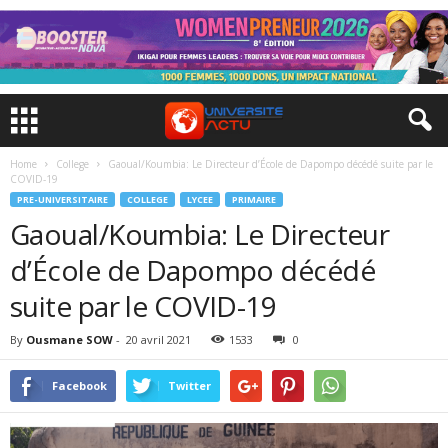
Home
College
Gaoual/Koumbia: Le Directeur d’École de Dapompo décédé suite par le
COVID-19
PRE-UNIVERSITAIRE
COLLEGE
LYCEE
PRIMAIRE
Gaoual/Koumbia: Le Directeur
d’École de Dapompo décédé
suite par le COVID-19
By
Ousmane SOW
-
20 avril 2021
1533
0
Facebook
Twitter