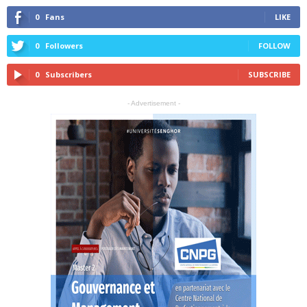
0
Fans
LIKE
0
Followers
FOLLOW
0
Subscribers
SUBSCRIBE
- Advertisement -