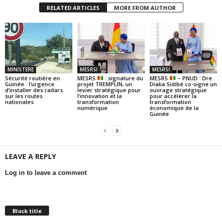
RELATED ARTICLES
MORE FROM AUTHOR
MINISTERE
MESRSI
MESRSI
Sécurité routière en
MESRS
: signature du
MESRS
– PNUD : Dre
Guinée : l’urgence
projet TREMPLIN, un
Diaka Sidibé co-signe un
d’installer des radars
levier stratégique pour
ouvrage stratégique
sur les routes
l’innovation et la
pour accélérer la
nationales
transformation
transformation
numérique
économique de la
Guinée
LEAVE A REPLY
Log in to leave a comment
Block title