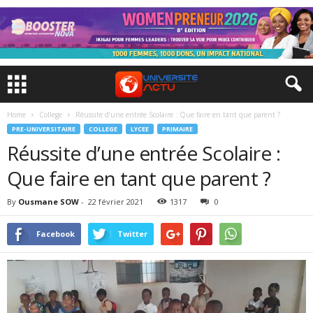
Home
College
Réussite d’une entrée Scolaire : Que faire en tant que parent ?
PRE-UNIVERSITAIRE
COLLEGE
LYCEE
PRIMAIRE
Réussite d’une entrée Scolaire :
Que faire en tant que parent ?
By
Ousmane SOW
-
22 février 2021
1317
0
Facebook
Twitter