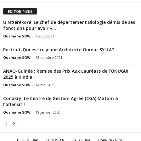
EDITOR PICKS
U N’zérékoré :Le chef de département Biologie démis de ses
fonctions pour avoir «...
Ousmane SOW
-
9 août 2021
Portrait-Qui est ce jeune Architecte Oumar SYLLA?
Ousmane SOW
-
13 octobre 2021
ANAQ-Guinée : Remise des Prix Aux Lauréats de l’ONUGUI
2025 à Kindia
Ousmane SOW
-
14 mai 2025
Conakry: Le Centre de Gestion Agrée (CGA) Matam à
l’offensif !
Ousmane SOW
-
18 janvier 2020
DEEP MEDIAS
EBOOSTER
GALACTIKA
TRAINING NEWS