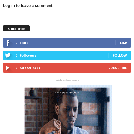
Log in to leave a comment
Block title
0
Fans
LIKE
0
Followers
FOLLOW
0
Subscribers
SUBSCRIBE
- Advertisement -