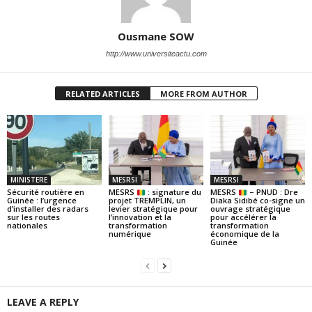
Ousmane SOW
http://www.universiteactu.com
RELATED ARTICLES
MORE FROM AUTHOR
MINISTERE
MESRSI
MESRSI
Sécurité routière en
MESRS
: signature du
MESRS
– PNUD : Dre
Guinée : l’urgence
projet TREMPLIN, un
Diaka Sidibé co-signe un
d’installer des radars
levier stratégique pour
ouvrage stratégique
sur les routes
l’innovation et la
pour accélérer la
nationales
transformation
transformation
numérique
économique de la
Guinée
LEAVE A REPLY