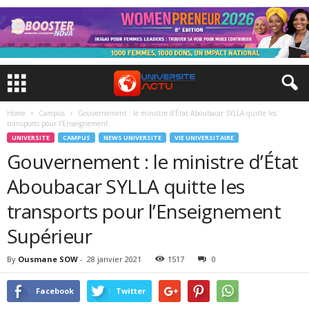
Home
Campus
Gouvernement : le ministre d’État Aboubacar SYLLA quitte les
transports pour l’Enseignement...
UNIVERSITE
CAMPUS
NEWS UNIVERSITE
VIE UNIVERSITAIRE
Gouvernement : le ministre d’État
Aboubacar SYLLA quitte les
transports pour l’Enseignement
Supérieur
By
Ousmane SOW
-
28 janvier 2021
1517
0
Facebook
Twitter