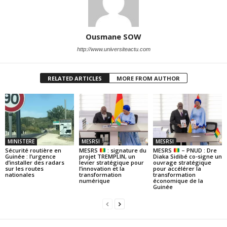
Ousmane SOW
http://www.universiteactu.com
RELATED ARTICLES
MORE FROM AUTHOR
MINISTERE
MESRSI
MESRSI
Sécurité routière en
MESRS
: signature du
MESRS
– PNUD : Dre
Guinée : l’urgence
projet TREMPLIN, un
Diaka Sidibé co-signe un
d’installer des radars
levier stratégique pour
ouvrage stratégique
sur les routes
l’innovation et la
pour accélérer la
nationales
transformation
transformation
numérique
économique de la
Guinée