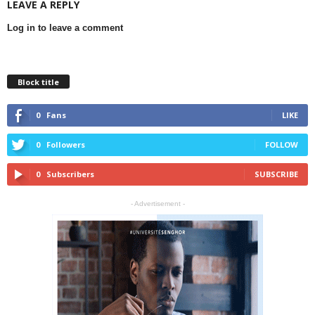
LEAVE A REPLY
Log in to leave a comment
Block title
0
Fans
LIKE
0
Followers
FOLLOW
0
Subscribers
SUBSCRIBE
- Advertisement -