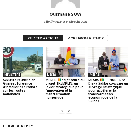
Ousmane SOW
http://www.universiteactu.com
RELATED ARTICLES
MORE FROM AUTHOR
MINISTERE
MESRSI
MESRSI
Sécurité routière en
MESRS
: signature du
MESRS
– PNUD : Dre
Guinée : l’urgence
projet TREMPLIN, un
Diaka Sidibé co-signe un
d’installer des radars
levier stratégique pour
ouvrage stratégique
sur les routes
l’innovation et la
pour accélérer la
nationales
transformation
transformation
numérique
économique de la
Guinée
LEAVE A REPLY