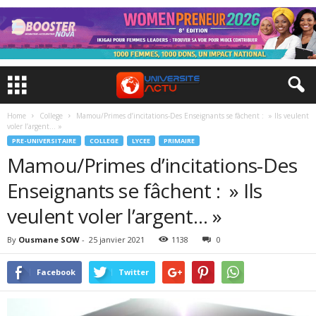
Home
College
Mamou/Primes d’incitations-Des Enseignants se fâchent : » Ils veulent
voler l’argent… »
PRE-UNIVERSITAIRE
COLLEGE
LYCEE
PRIMAIRE
Mamou/Primes d’incitations-Des
Enseignants se fâchent : » Ils
veulent voler l’argent… »
By
Ousmane SOW
-
25 janvier 2021
1138
0
Facebook
Twitter