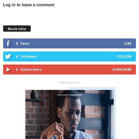
Log in to leave a comment
Block title
0
Fans
LIKE
0
Followers
FOLLOW
0
Subscribers
SUBSCRIBE
- Advertisement -