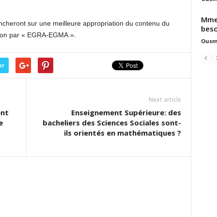
Mme 
pencheront sur une meilleure appropriation du contenu du
beso
tion par « EGRA-EGMA ».
Ousm
er
Next article
ent
Enseignement Supérieure: des
e
bacheliers des Sciences Sociales sont-
ils orientés en mathématiques ?