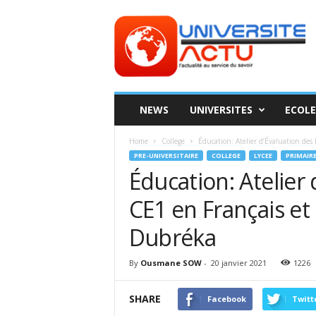
Universite
ACTU
NEWS
UNIVERSITES
ECOLE
Home
College
Éducation: Atelier d’Évaluation des
PRE-UNIVERSITAIRE
COLLEGE
LYCEE
PRIMAIR
Éducation: Atelier 
CE1 en Français e
Dubréka
By
Ousmane SOW
-
20 janvier 2021
1226
SHARE
Facebook
Twitt