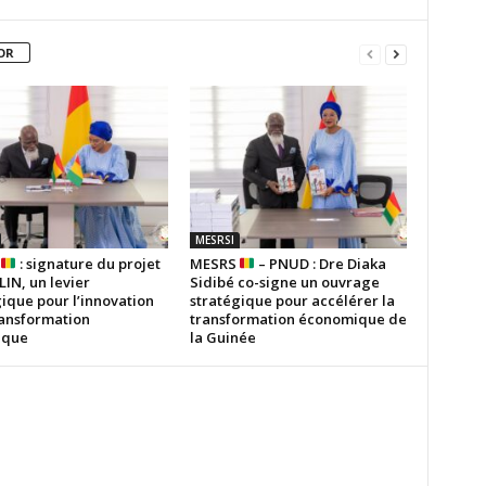
OR
MESRSI
S
: signature du projet
MESRS
– PNUD : Dre Diaka
IN, un levier
Sidibé co-signe un ouvrage
ique pour l’innovation
stratégique pour accélérer la
ransformation
transformation économique de
ique
la Guinée