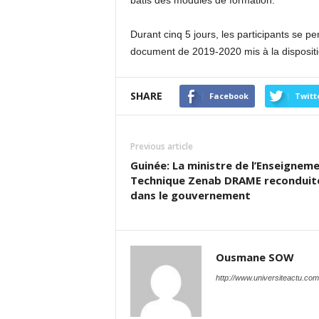
bâtis des modules de formation.
Durant cinq 5 jours, les participants se 
document de 2019-2020 mis à la disposi
SHARE
Facebook
Twitt
Previous article
Guinée: La ministre de l’Enseignem
Technique Zenab DRAME reconduit
dans le gouvernement
Ousmane SOW
http://www.universiteactu.com