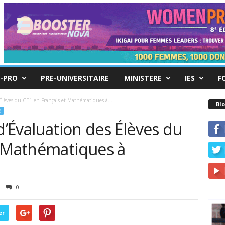
-PRO
PRE-UNIVERSITAIRE
MINISTERE
IES
F
 Élèves du CE1 en Français et Mathématiques à...
Blo
E
d’Évaluation des Élèves du
t Mathématiques à
0
er