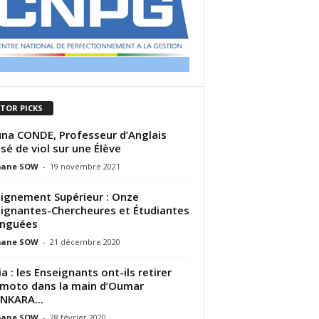
ITOR PICKS
na CONDE, Professeur d’Anglais
sé de viol sur une Élève
ane SOW
-
19 novembre 2021
ignement Supérieur : Onze
ignantes-Chercheures et Étudiantes
inguées
ane SOW
-
21 décembre 2020
ia : les Enseignants ont-ils retirer
 moto dans la main d’Oumar
NKARA...
ane SOW
-
28 février 2020