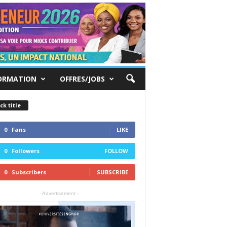
ORMATION
OFFRES/JOBS
ck title
0
Fans
LIKE
0
Followers
FOLLOW
0
Subscribers
SUBSCRIBE
- Advertisement -