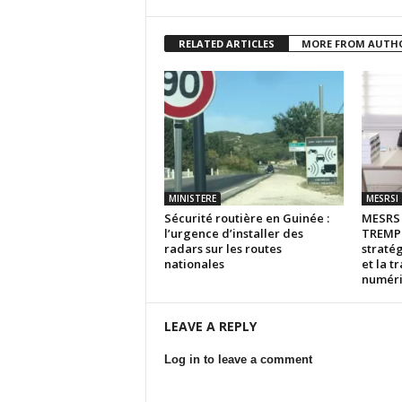
RELATED ARTICLES
MORE FROM AUTH
MINISTERE
MESRSI
Sécurité routière en Guinée :
MESR
l’urgence d’installer des
TREMPL
radars sur les routes
stratég
nationales
et la t
numér
LEAVE A REPLY
Log in to leave a comment