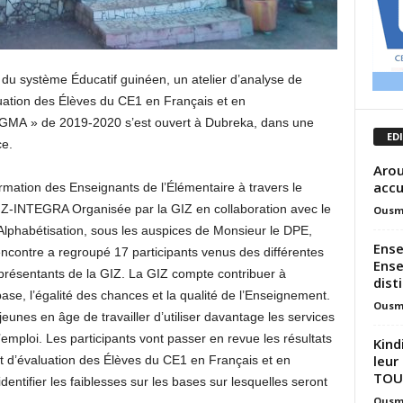
 du système Éducatif guinéen, un atelier d’analyse de
aluation des Élèves du CE1 en Français et en
MA » de 2019-2020 s’est ouvert à Dubreka, dans une
ED
ce.
Arou
accu
formation des Enseignants de l’Élémentaire à travers le
-INTEGRA Organisée par la GIZ en collaboration avec le
Ousm
’Alphabétisation, sous les auspices de Monsieur le DPE,
Ense
tre a regroupé 17 participants venus des différentes
Ense
représentants de la GIZ. La GIZ compte contribuer à
dist
base, l’égalité des chances et la qualité de l’Enseignement.
Ousm
jeunes en âge de travailler d’utiliser davantage les services
’emploi. Les participants vont passer en revue les résultats
Kind
leur
t d’évaluation des Élèves du CE1 en Français et en
TOU
ntifier les faiblesses sur les bases sur lesquelles seront
Ousm