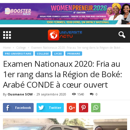
Home
College
Examen Nationaux 2020: Fria au 1er rang dans la Région de Boké:...
PRE-UNIVERSITAIRE
COLLEGE
LYCEE
PRIMAIRE
Examen Nationaux 2020: Fria au
1er rang dans la Région de Boké:
Arabé CONDE à cœur ouvert
By
Ousmane SOW
-
29 septembre 2020
1540
0
Facebook
Twitter