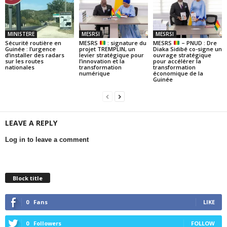
MINISTERE
MESRSI
MESRSI
Sécurité routière en
MESRS
: signature du
MESRS
– PNUD : Dre
Guinée : l’urgence
projet TREMPLIN, un
Diaka Sidibé co-signe un
d’installer des radars
levier stratégique pour
ouvrage stratégique
sur les routes
l’innovation et la
pour accélérer la
nationales
transformation
transformation
numérique
économique de la
Guinée
LEAVE A REPLY
Log in to leave a comment
Block title
0
Fans
LIKE
0
Followers
FOLLOW