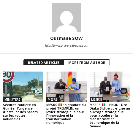
Ousmane SOW
http://www.universiteactu.com
RELATED ARTICLES
MORE FROM AUTHOR
MINISTERE
MESRSI
MESRSI
Sécurité routière en
MESRS
: signature du
MESRS
– PNUD : Dre
Guinée : l’urgence
projet TREMPLIN, un
Diaka Sidibé co-signe un
d’installer des radars
levier stratégique pour
ouvrage stratégique
sur les routes
l’innovation et la
pour accélérer la
nationales
transformation
transformation
numérique
économique de la
Guinée