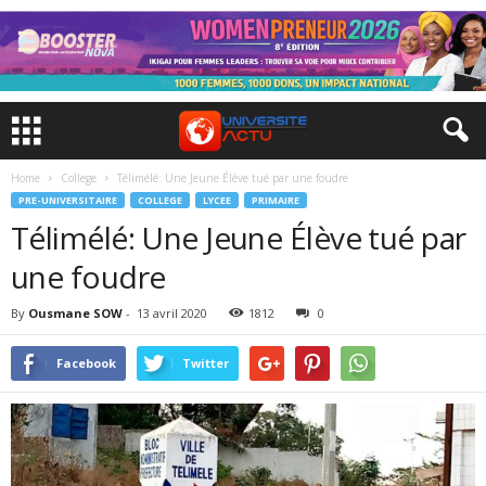
Home
College
Télimélé: Une Jeune Élève tué par une foudre
PRE-UNIVERSITAIRE
COLLEGE
LYCEE
PRIMAIRE
Télimélé: Une Jeune Élève tué par
une foudre
By
Ousmane SOW
-
13 avril 2020
1812
0
Facebook
Twitter