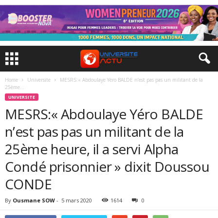
Home
Universite
MESRS:« Abdoulaye Yéro BALDE n’est pas pas un militant de la
25ème...
UNIVERSITE
MESRS:« Abdoulaye Yéro BALDE
n’est pas pas un militant de la
25ème heure, il a servi Alpha
Condé prisonnier » dixit Doussou
CONDE
By
Ousmane SOW
-
5 mars 2020
1614
0