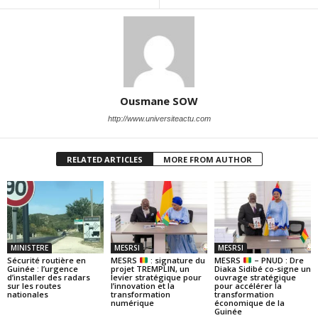
Ousmane SOW
http://www.universiteactu.com
RELATED ARTICLES
MORE FROM AUTHOR
MINISTERE
MESRSI
MESRSI
Sécurité routière en
MESRS
: signature du
MESRS
– PNUD : Dre
Guinée : l’urgence
projet TREMPLIN, un
Diaka Sidibé co-signe un
d’installer des radars
levier stratégique pour
ouvrage stratégique
sur les routes
l’innovation et la
pour accélérer la
nationales
transformation
transformation
numérique
économique de la
Guinée