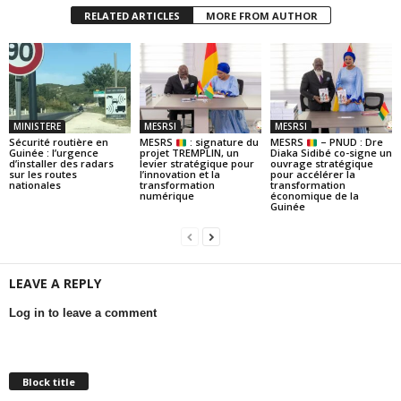
RELATED ARTICLES
MORE FROM AUTHOR
MINISTERE
MESRSI
MESRSI
Sécurité routière en
MESRS
: signature du
MESRS
– PNUD : Dre
Guinée : l’urgence
projet TREMPLIN, un
Diaka Sidibé co-signe un
d’installer des radars
levier stratégique pour
ouvrage stratégique
sur les routes
l’innovation et la
pour accélérer la
nationales
transformation
transformation
numérique
économique de la
Guinée
LEAVE A REPLY
Log in to leave a comment
Block title