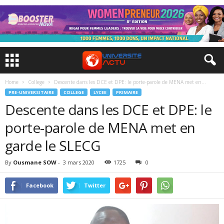
Home
College
Descente dans les DCE et DPE: le porte-parole de MENA met en...
PRE-UNIVERSITAIRE
COLLEGE
LYCEE
PRIMAIRE
Descente dans les DCE et DPE: le
porte-parole de MENA met en
garde le SLECG
By
Ousmane SOW
-
3 mars 2020
1725
0
Facebook
Twitter