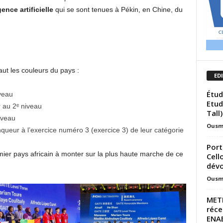
ence artificielle
qui se sont tenues à Pékin, en Chine, du
aut les couleurs du pays :
ED
Étud
veau
Etud
au 2ᵉ niveau
Tall)
iveau
Ousm
ueur à l’exercice numéro 3 (exercice 3) de leur catégorie
Port
emier pays africain à monter sur la plus haute marche de ce
Cell
dévo
Ousm
METF
réce
ENAE