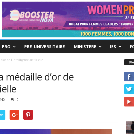
-PRO
PRE-UNIVERSITAIRE
MINISTERE
IES
F
’or de l’intelligence artificielle
Blo
a médaille d’or de
ielle
440
0
er