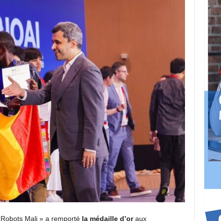
 « Robots Mali » a remporté
la médaille d’or
aux