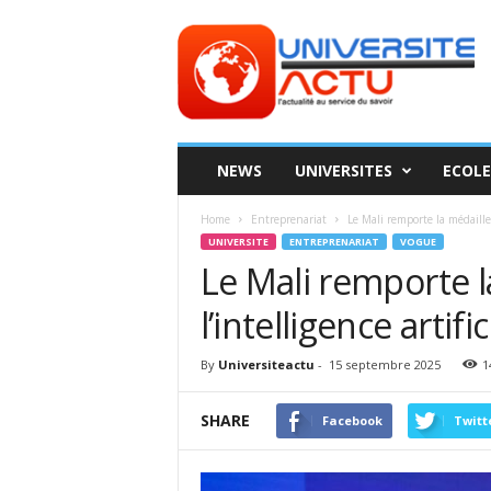
Universite
ACTU
NEWS
UNIVERSITES
ECOLE
Home
Entreprenariat
Le Mali remporte la médaille d
UNIVERSITE
ENTREPRENARIAT
VOGUE
Le Mali remporte l
l’intelligence artific
By
Universiteactu
-
15 septembre 2025
1
SHARE
Facebook
Twitt