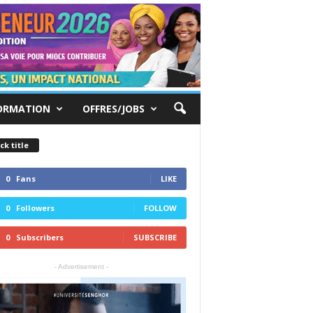
ORMATION
OFFRES/JOBS
ck title
0
Fans
LIKE
0
Followers
FOLLOW
0
Subscribers
SUBSCRIBE
- Advertisement -