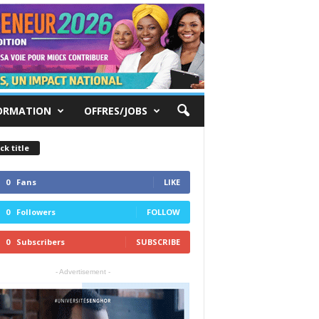
ORMATION
OFFRES/JOBS
ck title
0
Fans
LIKE
0
Followers
FOLLOW
0
Subscribers
SUBSCRIBE
- Advertisement -