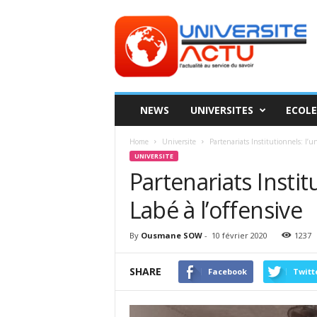
Universite
ACTU
NEWS
UNIVERSITES
ECOLE
Home
Universite
Partenariats Institutionnels: l’un
UNIVERSITE
Partenariats Instit
Labé à l’offensive
By
Ousmane SOW
-
10 février 2020
1237
SHARE
Facebook
Twitt