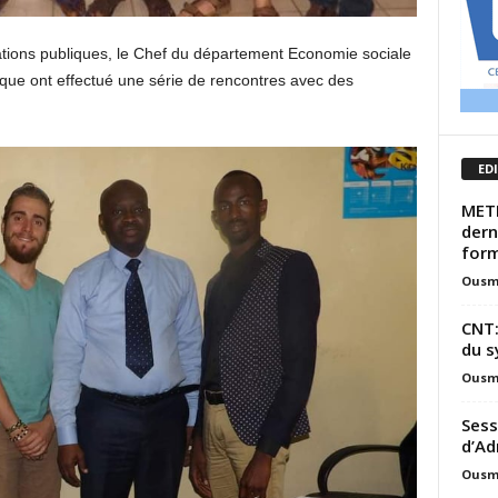
lations publiques, le Chef du département Economie sociale
ivique ont effectué une série de rencontres avec des
ED
METF
dern
form
Ousm
CNT:
du s
Ousm
Sess
d’Ad
Ousm