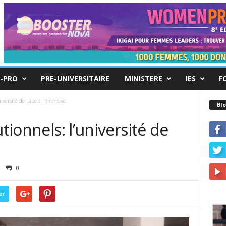
-PRO
PRE-UNIVERSITAIRE
MINISTERE
IES
F
iversité de Labé à l’offensive
Blo
utionnels: l’université de
0
er