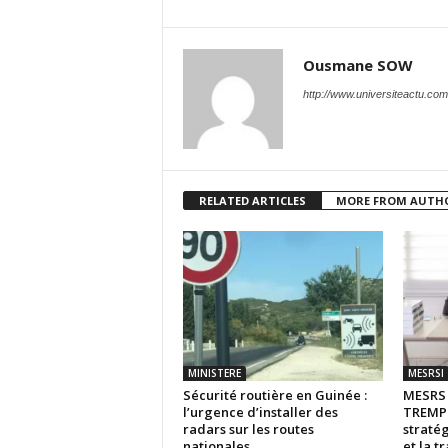
Ousmane SOW
http://www.universiteactu.com
RELATED ARTICLES
MORE FROM AUTH
MINISTERE
MESRSI
Sécurité routière en Guinée :
MESR
l’urgence d’installer des
TREMPL
radars sur les routes
stratég
nationales
et la t