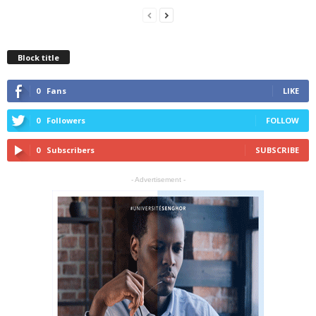
Block title
0
Fans
LIKE
0
Followers
FOLLOW
0
Subscribers
SUBSCRIBE
- Advertisement -