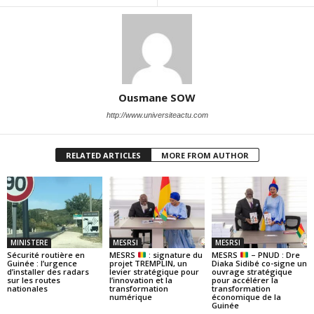
Ousmane SOW
http://www.universiteactu.com
RELATED ARTICLES
MORE FROM AUTHOR
MINISTERE
MESRSI
MESRSI
Sécurité routière en
MESRS
: signature du
MESRS
– PNUD : Dre
Guinée : l’urgence
projet TREMPLIN, un
Diaka Sidibé co-signe un
d’installer des radars
levier stratégique pour
ouvrage stratégique
sur les routes
l’innovation et la
pour accélérer la
nationales
transformation
transformation
numérique
économique de la
Guinée