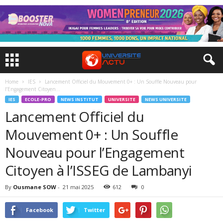
Home
IES
Lancement Officiel du Mouvement 0+ : Un Souffle Nouveau pour
l’Engagement Citoyen...
IES
ECOLE-PRO
NEWS INSTITUT
UNIVERSITE
NEWS UNIVERSITE
Lancement Officiel du
Mouvement 0+ : Un Souffle
Nouveau pour l’Engagement
Citoyen à l’ISSEG de Lambanyi
By
Ousmane SOW
-
21 mai 2025
612
0
Facebook
Twitter