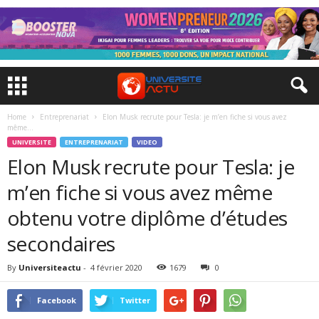
Home
Entreprenariat
Elon Musk recrute pour Tesla: je m’en fiche si vous avez
même...
UNIVERSITE
ENTREPRENARIAT
VIDEO
Elon Musk recrute pour Tesla: je
m’en fiche si vous avez même
obtenu votre diplôme d’études
secondaires
By
Universiteactu
-
4 février 2020
1679
0
Facebook
Twitter