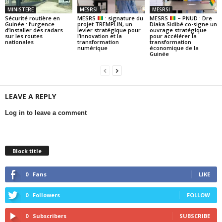
MINISTERE
MESRSI
MESRSI
Sécurité routière en
MESRS
: signature du
MESRS
– PNUD : Dre
Guinée : l’urgence
projet TREMPLIN, un
Diaka Sidibé co-signe un
d’installer des radars
levier stratégique pour
ouvrage stratégique
sur les routes
l’innovation et la
pour accélérer la
nationales
transformation
transformation
numérique
économique de la
Guinée
LEAVE A REPLY
Log in to leave a comment
Block title
0
Fans
LIKE
0
Followers
FOLLOW
0
Subscribers
SUBSCRIBE