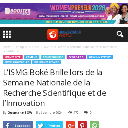
Home
Campus
L’ISMG Boké Brille lors de la Semaine Nationale de la Recherche
Scientifique...
UNIVERSITE
CAMPUS
ETUDE BOURSE
ECOLE-PRO
NEWS INSTITUT
NEWS UNIVERSITE
VIE UNIVERSITAIRE
L’ISMG Boké Brille lors de la
Semaine Nationale de la
Recherche Scientifique et de
l’Innovation
By
Ousmane SOW
-
5 décembre 2024
472
0
Facebook
Twitter