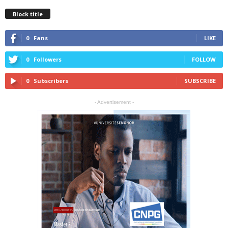
Block title
0
Fans
LIKE
0
Followers
FOLLOW
0
Subscribers
SUBSCRIBE
- Advertisement -