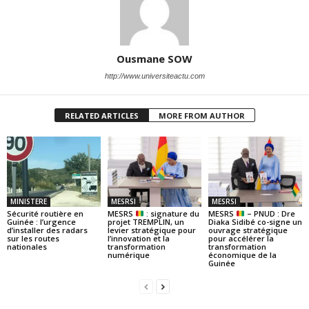
Ousmane SOW
http://www.universiteactu.com
RELATED ARTICLES
MORE FROM AUTHOR
MINISTERE
MESRSI
MESRSI
Sécurité routière en
MESRS
: signature du
MESRS
– PNUD : Dre
Guinée : l’urgence
projet TREMPLIN, un
Diaka Sidibé co-signe un
d’installer des radars
levier stratégique pour
ouvrage stratégique
sur les routes
l’innovation et la
pour accélérer la
nationales
transformation
transformation
numérique
économique de la
Guinée